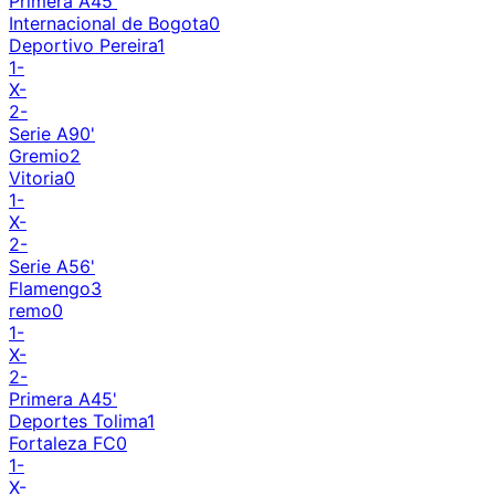
Primera A
45'
Internacional de Bogota
0
Deportivo Pereira
1
1
-
X
-
2
-
Serie A
90'
Gremio
2
Vitoria
0
1
-
X
-
2
-
Serie A
56'
Flamengo
3
remo
0
1
-
X
-
2
-
Primera A
45'
Deportes Tolima
1
Fortaleza FC
0
1
-
X
-