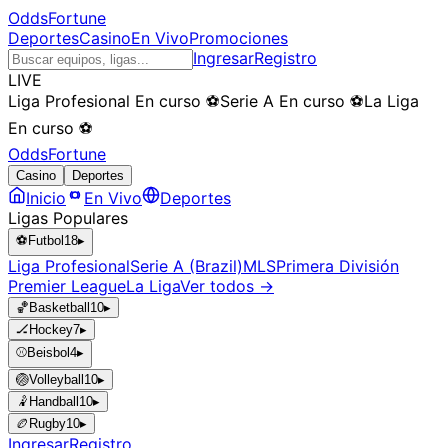
OddsFortune
Deportes
Casino
En Vivo
Promociones
Ingresar
Registro
LIVE
Liga Profesional
En curso
⚽
Serie A
En curso
⚽
La Liga
En curso
⚽
OddsFortune
Casino
Deportes
Inicio
En Vivo
Deportes
Ligas Populares
⚽
Futbol
18
▸
Liga Profesional
Serie A (Brazil)
MLS
Primera División
Premier League
La Liga
Ver todos →
🏀
Basketball
10
▸
🏒
Hockey
7
▸
⚾
Beisbol
4
▸
🏐
Volleyball
10
▸
🤾
Handball
10
▸
🏉
Rugby
10
▸
Ingresar
Registro