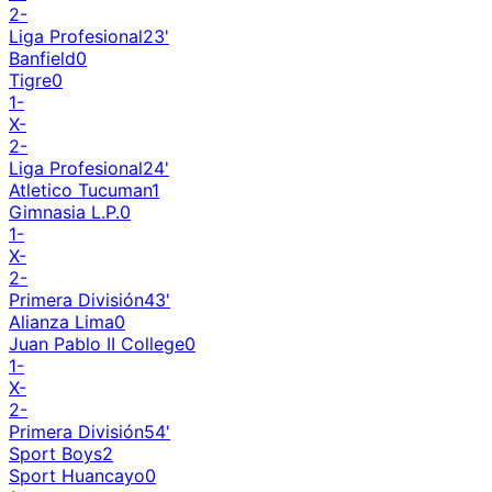
2
-
Liga Profesional
23'
Banfield
0
Tigre
0
1
-
X
-
2
-
Liga Profesional
24'
Atletico Tucuman
1
Gimnasia L.P.
0
1
-
X
-
2
-
Primera División
43'
Alianza Lima
0
Juan Pablo II College
0
1
-
X
-
2
-
Primera División
54'
Sport Boys
2
Sport Huancayo
0