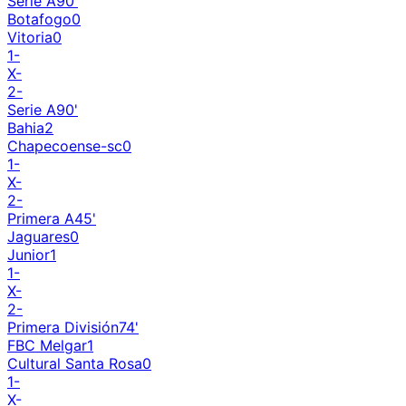
Serie A
90'
Botafogo
0
Vitoria
0
1
-
X
-
2
-
Serie A
90'
Bahia
2
Chapecoense-sc
0
1
-
X
-
2
-
Primera A
45'
Jaguares
0
Junior
1
1
-
X
-
2
-
Primera División
74'
FBC Melgar
1
Cultural Santa Rosa
0
1
-
X
-