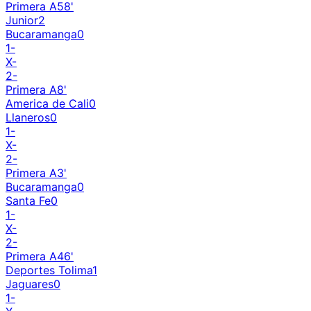
Primera A
58'
Junior
2
Bucaramanga
0
1
-
X
-
2
-
Primera A
8'
America de Cali
0
Llaneros
0
1
-
X
-
2
-
Primera A
3'
Bucaramanga
0
Santa Fe
0
1
-
X
-
2
-
Primera A
46'
Deportes Tolima
1
Jaguares
0
1
-