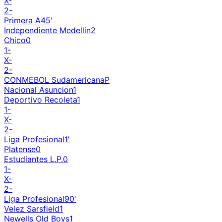
X
-
2
-
Primera A
45'
Independiente Medellin
2
Chico
0
1
-
X
-
2
-
CONMEBOL Sudamericana
P
Nacional Asuncion
1
Deportivo Recoleta
1
1
-
X
-
2
-
Liga Profesional
1'
Platense
0
Estudiantes L.P.
0
1
-
X
-
2
-
Liga Profesional
90'
Velez Sarsfield
1
Newells Old Boys
1