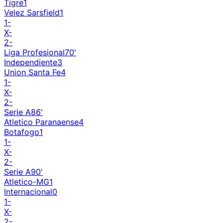
Tigre
1
Velez Sarsfield
1
1
-
X
-
2
-
Liga Profesional
70'
Independiente
3
Union Santa Fe
4
1
-
X
-
2
-
Serie A
86'
Atletico Paranaense
4
Botafogo
1
1
-
X
-
2
-
Serie A
90'
Atletico-MG
1
Internacional
0
1
-
X
-
2
-