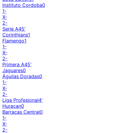
Instituto Cordoba
0
1
-
X
-
2
-
Serie A
45'
Corinthians
1
Flamengo
1
1
-
X
-
2
-
Primera A
45'
Jaguares
0
Águilas Doradas
0
1
-
X
-
2
-
Liga Profesional
4'
Huracan
0
Barracas Central
0
1
-
X
-
2
-