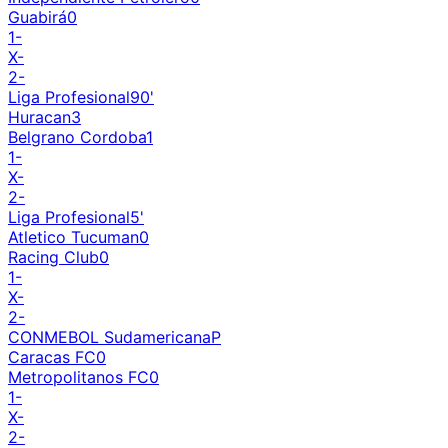
Guabirá
0
1
-
X
-
2
-
Liga Profesional
90'
Huracan
3
Belgrano Cordoba
1
1
-
X
-
2
-
Liga Profesional
5'
Atletico Tucuman
0
Racing Club
0
1
-
X
-
2
-
CONMEBOL Sudamericana
P
Caracas FC
0
Metropolitanos FC
0
1
-
X
-
2
-