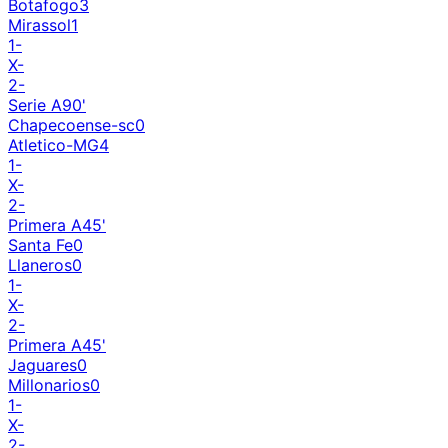
Botafogo
3
Mirassol
1
1
-
X
-
2
-
Serie A
90'
Chapecoense-sc
0
Atletico-MG
4
1
-
X
-
2
-
Primera A
45'
Santa Fe
0
Llaneros
0
1
-
X
-
2
-
Primera A
45'
Jaguares
0
Millonarios
0
1
-
X
-
2
-