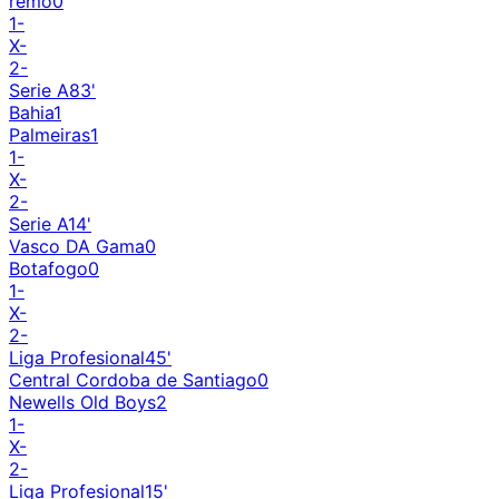
remo
0
1
-
X
-
2
-
Serie A
83'
Bahia
1
Palmeiras
1
1
-
X
-
2
-
Serie A
14'
Vasco DA Gama
0
Botafogo
0
1
-
X
-
2
-
Liga Profesional
45'
Central Cordoba de Santiago
0
Newells Old Boys
2
1
-
X
-
2
-
Liga Profesional
15'