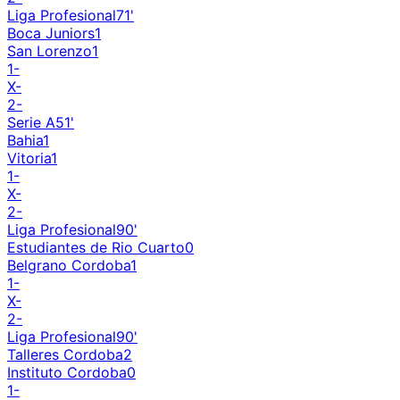
Liga Profesional
71'
Boca Juniors
1
San Lorenzo
1
1
-
X
-
2
-
Serie A
51'
Bahia
1
Vitoria
1
1
-
X
-
2
-
Liga Profesional
90'
Estudiantes de Rio Cuarto
0
Belgrano Cordoba
1
1
-
X
-
2
-
Liga Profesional
90'
Talleres Cordoba
2
Instituto Cordoba
0
1
-