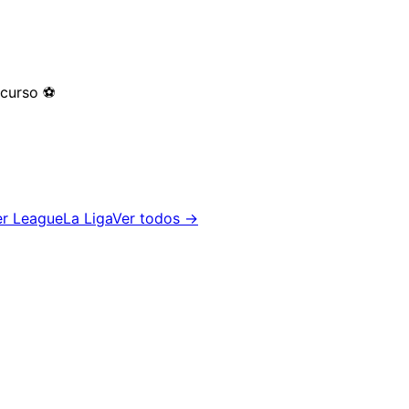
 curso
⚽
er League
La Liga
Ver todos →