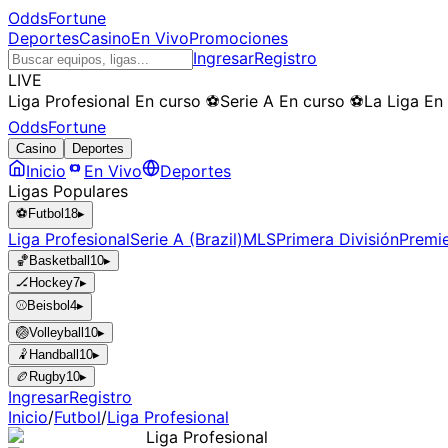
OddsFortune
Deportes
Casino
En Vivo
Promociones
Ingresar
Registro
LIVE
Liga Profesional
En curso
⚽
Serie A
En curso
⚽
La Liga
En
OddsFortune
Casino
Deportes
Inicio
En Vivo
Deportes
Ligas Populares
⚽
Futbol
18
▸
Liga Profesional
Serie A (Brazil)
MLS
Primera División
Premi
🏀
Basketball
10
▸
🏒
Hockey
7
▸
⚾
Beisbol
4
▸
🏐
Volleyball
10
▸
🤾
Handball
10
▸
🏉
Rugby
10
▸
Ingresar
Registro
Inicio
/
Futbol
/
Liga Profesional
Liga Profesional