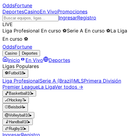
OddsFortune
Deportes
Casino
En Vivo
Promociones
Ingresar
Registro
LIVE
Liga Profesional
En curso
⚽
Serie A
En curso
⚽
La Liga
En curso
⚽
OddsFortune
Casino
Deportes
Inicio
En Vivo
Deportes
Ligas Populares
⚽
Futbol
18
▸
Liga Profesional
Serie A (Brazil)
MLS
Primera División
Premier League
La Liga
Ver todos →
🏀
Basketball
10
▸
🏒
Hockey
7
▸
⚾
Beisbol
4
▸
🏐
Volleyball
10
▸
🤾
Handball
10
▸
🏉
Rugby
10
▸
Ingresar
Registro