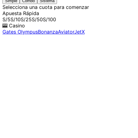
Simple
Combo
Sistema
Selecciona una cuota para comenzar
Apuesta Rápida
S/5
S/10
S/25
S/50
S/100
🎰 Casino
Gates Olympus
Bonanza
Aviator
JetX