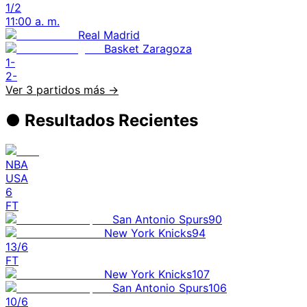
1/2
11:00 a. m.
Real Madrid
Basket Zaragoza
1
-
2
-
Ver
3
partidos más →
●
Resultados Recientes
NBA
USA
6
FT
San Antonio Spurs
90
New York Knicks
94
13/6
FT
New York Knicks
107
San Antonio Spurs
106
10/6