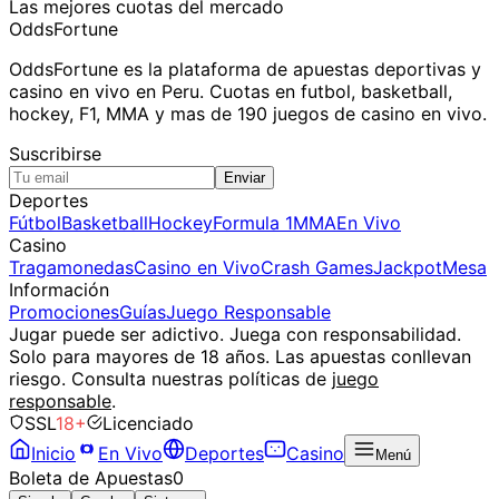
Las mejores cuotas del mercado
OddsFortune
OddsFortune es la plataforma de apuestas deportivas y
casino en vivo en Peru. Cuotas en futbol, basketball,
hockey, F1, MMA y mas de 190 juegos de casino en vivo.
Suscribirse
Enviar
Deportes
Fútbol
Basketball
Hockey
Formula 1
MMA
En Vivo
Casino
Tragamonedas
Casino en Vivo
Crash Games
Jackpot
Mesa
Información
Promociones
Guías
Juego Responsable
Jugar puede ser adictivo. Juega con responsabilidad.
Solo para mayores de 18 años. Las apuestas conllevan
riesgo. Consulta nuestras políticas de
juego
responsable
.
SSL
18+
Licenciado
Inicio
En Vivo
Deportes
Casino
Menú
Boleta de Apuestas
0