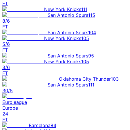
FT
New York Knicks
111
San Antonio Spurs
115
8/6
FT
San Antonio Spurs
104
New York Knicks
105
5/6
FT
San Antonio Spurs
95
New York Knicks
105
3/6
FT
Oklahoma City Thunder
103
San Antonio Spurs
111
30/5
Euroleague
Europe
24
FT
Barcelona
84