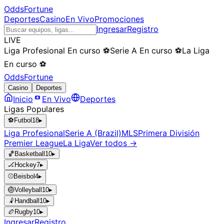
OddsFortune
Deportes
Casino
En Vivo
Promociones
Ingresar
Registro
LIVE
Liga Profesional
En curso
⚽
Serie A
En curso
⚽
La Liga
En curso
⚽
OddsFortune
Casino
Deportes
Inicio
En Vivo
Deportes
Ligas Populares
⚽
Futbol
18
▸
Liga Profesional
Serie A (Brazil)
MLS
Primera División
Premier League
La Liga
Ver todos →
🏀
Basketball
10
▸
🏒
Hockey
7
▸
⚾
Beisbol
4
▸
🏐
Volleyball
10
▸
🤾
Handball
10
▸
🏉
Rugby
10
▸
Ingresar
Registro