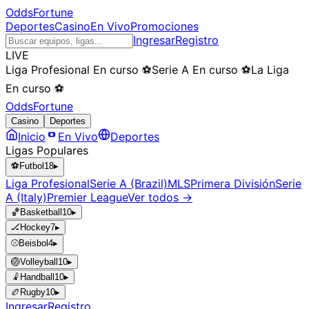
OddsFortune
Deportes
Casino
En Vivo
Promociones
Ingresar
Registro
LIVE
Liga Profesional
En curso
⚽
Serie A
En curso
⚽
La Liga
En curso
⚽
OddsFortune
Casino
Deportes
Inicio
En Vivo
Deportes
Ligas Populares
⚽
Futbol
18
▸
Liga Profesional
Serie A (Brazil)
MLS
Primera División
Serie
A (Italy)
Premier League
Ver todos →
🏀
Basketball
10
▸
🏒
Hockey
7
▸
⚾
Beisbol
4
▸
🏐
Volleyball
10
▸
🤾
Handball
10
▸
🏉
Rugby
10
▸
Ingresar
Registro