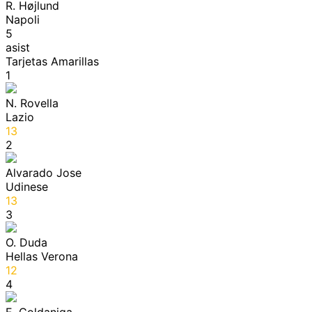
R. Højlund
Napoli
5
asist
Tarjetas Amarillas
1
N. Rovella
Lazio
13
2
Alvarado Jose
Udinese
13
3
O. Duda
Hellas Verona
12
4
E. Goldaniga