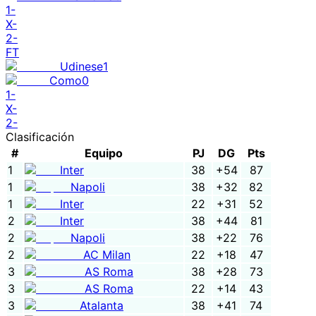
1
-
X
-
2
-
FT
Udinese
1
Como
0
1
-
X
-
2
-
Clasificación
#
Equipo
PJ
DG
Pts
1
Inter
38
+54
87
1
Napoli
38
+32
82
1
Inter
22
+31
52
2
Inter
38
+44
81
2
Napoli
38
+22
76
2
AC Milan
22
+18
47
3
AS Roma
38
+28
73
3
AS Roma
22
+14
43
3
Atalanta
38
+41
74