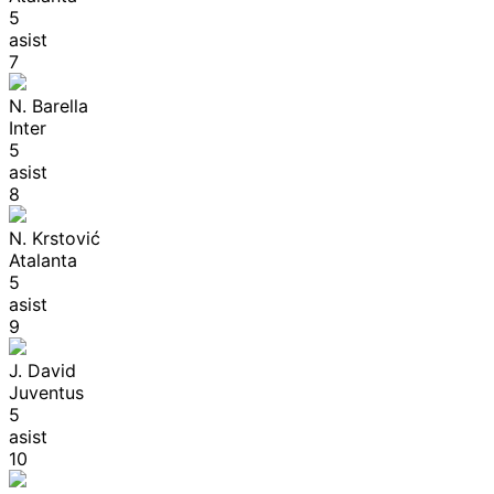
5
asist
7
N. Barella
Inter
5
asist
8
N. Krstović
Atalanta
5
asist
9
J. David
Juventus
5
asist
10