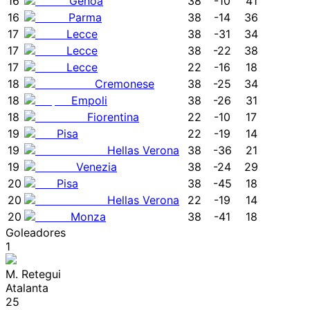
16
Genoa
38
-10
41
16
Parma
38
-14
36
17
Lecce
38
-31
34
17
Lecce
38
-22
38
17
Lecce
22
-16
18
18
Cremonese
38
-25
34
18
Empoli
38
-26
31
18
Fiorentina
22
-10
17
19
Pisa
22
-19
14
19
Hellas Verona
38
-36
21
19
Venezia
38
-24
29
20
Pisa
38
-45
18
20
Hellas Verona
22
-19
14
20
Monza
38
-41
18
Goleadores
1
M. Retegui
Atalanta
25