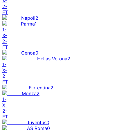
X
-
2
-
FT
Napoli
2
Parma
1
1
-
X
-
2
-
FT
Genoa
0
Hellas Verona
2
1
-
X
-
2
-
FT
Fiorentina
2
Monza
2
1
-
X
-
2
-
FT
Juventus
0
AS Roma
0