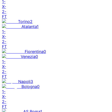
1
-
X
-
2
-
FT
Torino
2
Atalanta
1
1
-
X
-
2
-
FT
Fiorentina
0
Venezia
0
1
-
X
-
2
-
FT
Napoli
3
Bologna
0
1
-
X
-
2
-
FT
AS Roma
1