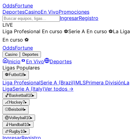
OddsFortune
Deportes
Casino
En Vivo
Promociones
Ingresar
Registro
LIVE
Liga Profesional
En curso
⚽
Serie A
En curso
⚽
La Liga
En curso
⚽
OddsFortune
Casino
Deportes
Inicio
En Vivo
Deportes
Ligas Populares
⚽
Futbol
18
▸
Liga Profesional
Serie A (Brazil)
MLS
Primera División
La
Liga
Serie A (Italy)
Ver todos →
🏀
Basketball
10
▸
🏒
Hockey
7
▸
⚾
Beisbol
4
▸
🏐
Volleyball
10
▸
🤾
Handball
10
▸
🏉
Rugby
10
▸
Ingresar
Registro