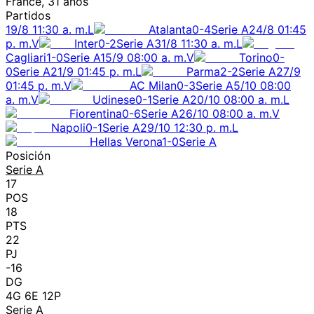
France
, 31 años
Partidos
19/8
11:30 a. m.
L
Atalanta
0-4
Serie A
24/8
01:45
p. m.
V
Inter
0-2
Serie A
31/8
11:30 a. m.
L
Cagliari
1-0
Serie A
15/9
08:00 a. m.
V
Torino
0-
0
Serie A
21/9
01:45 p. m.
L
Parma
2-2
Serie A
27/9
01:45 p. m.
V
AC Milan
0-3
Serie A
5/10
08:00
a. m.
V
Udinese
0-1
Serie A
20/10
08:00 a. m.
L
Fiorentina
0-6
Serie A
26/10
08:00 a. m.
V
Napoli
0-1
Serie A
29/10
12:30 p. m.
L
Hellas Verona
1-0
Serie A
Posición
Serie A
17
POS
18
PTS
22
PJ
-16
DG
4
G
6
E
12
P
Serie A