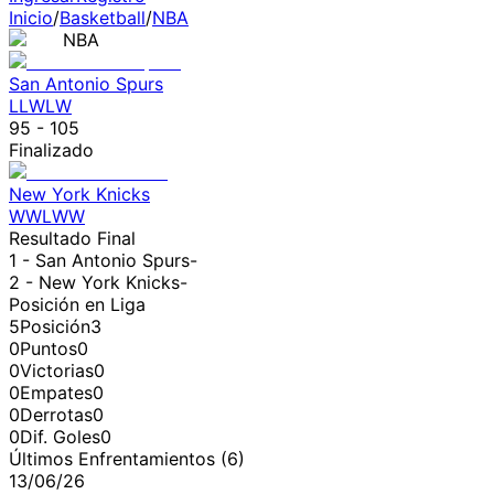
Inicio
/
Basketball
/
NBA
NBA
San Antonio Spurs
L
L
W
L
W
95
-
105
Finalizado
New York Knicks
W
W
L
W
W
Resultado Final
1 -
San Antonio Spurs
-
2 -
New York Knicks
-
Posición en Liga
5
Posición
3
0
Puntos
0
0
Victorias
0
0
Empates
0
0
Derrotas
0
0
Dif. Goles
0
Últimos Enfrentamientos (
6
)
13/06/26