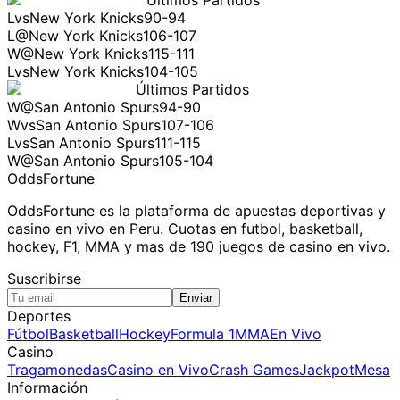
Últimos Partidos
L
vs
New York Knicks
90-94
L
@
New York Knicks
106-107
W
@
New York Knicks
115-111
L
vs
New York Knicks
104-105
Últimos Partidos
W
@
San Antonio Spurs
94-90
W
vs
San Antonio Spurs
107-106
L
vs
San Antonio Spurs
111-115
W
@
San Antonio Spurs
105-104
OddsFortune
OddsFortune es la plataforma de apuestas deportivas y
casino en vivo en Peru. Cuotas en futbol, basketball,
hockey, F1, MMA y mas de 190 juegos de casino en vivo.
Suscribirse
Enviar
Deportes
Fútbol
Basketball
Hockey
Formula 1
MMA
En Vivo
Casino
Tragamonedas
Casino en Vivo
Crash Games
Jackpot
Mesa
Información