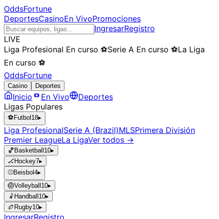
OddsFortune
Deportes
Casino
En Vivo
Promociones
Ingresar
Registro
LIVE
Liga Profesional
En curso
⚽
Serie A
En curso
⚽
La Liga
En curso
⚽
OddsFortune
Casino
Deportes
Inicio
En Vivo
Deportes
Ligas Populares
⚽
Futbol
18
▸
Liga Profesional
Serie A (Brazil)
MLS
Primera División
Premier League
La Liga
Ver todos →
🏀
Basketball
10
▸
🏒
Hockey
7
▸
⚾
Beisbol
4
▸
🏐
Volleyball
10
▸
🤾
Handball
10
▸
🏉
Rugby
10
▸
Ingresar
Registro