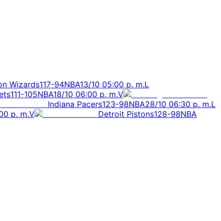
on Wizards
117-94
NBA
13/10
05:00 p. m.
L
ets
111-105
NBA
18/10
06:00 p. m.
V
Indiana Pacers
123-98
NBA
28/10
06:30 p. m.
L
00 p. m.
V
Detroit Pistons
128-98
NBA