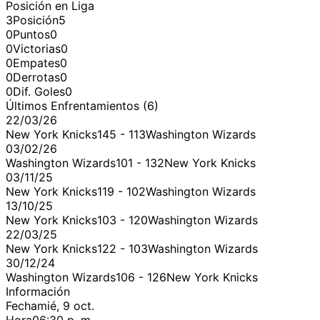
Posición en Liga
3
Posición
5
0
Puntos
0
0
Victorias
0
0
Empates
0
0
Derrotas
0
0
Dif. Goles
0
Últimos Enfrentamientos (
6
)
22/03/26
New York Knicks
145
-
113
Washington Wizards
03/02/26
Washington Wizards
101
-
132
New York Knicks
03/11/25
New York Knicks
119
-
102
Washington Wizards
13/10/25
New York Knicks
103
-
120
Washington Wizards
22/03/25
New York Knicks
122
-
103
Washington Wizards
30/12/24
Washington Wizards
106
-
126
New York Knicks
Información
Fecha
mié, 9 oct.