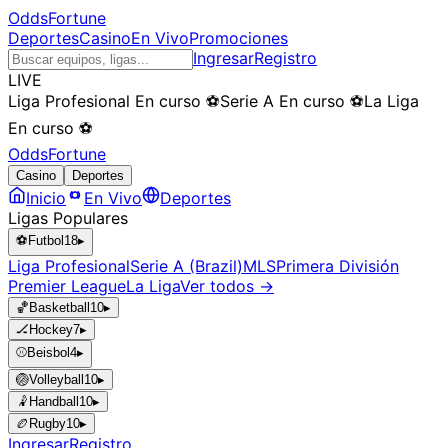
OddsFortune
Deportes
Casino
En Vivo
Promociones
Ingresar
Registro
LIVE
Liga Profesional
En curso
⚽
Serie A
En curso
⚽
La Liga
En curso
⚽
OddsFortune
Casino
Deportes
Inicio
En Vivo
Deportes
Ligas Populares
⚽
Futbol
18
▸
Liga Profesional
Serie A (Brazil)
MLS
Primera División
Premier League
La Liga
Ver todos →
🏀
Basketball
10
▸
🏒
Hockey
7
▸
⚾
Beisbol
4
▸
🏐
Volleyball
10
▸
🤾
Handball
10
▸
🏉
Rugby
10
▸
Ingresar
Registro