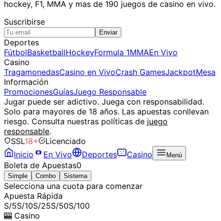
hockey, F1, MMA y mas de 190 juegos de casino en vivo.
Suscribirse
Enviar
Deportes
Fútbol
Basketball
Hockey
Formula 1
MMA
En Vivo
Casino
Tragamonedas
Casino en Vivo
Crash Games
Jackpot
Mesa
Información
Promociones
Guías
Juego Responsable
Jugar puede ser adictivo. Juega con responsabilidad.
Solo para mayores de 18 años. Las apuestas conllevan
riesgo. Consulta nuestras políticas de
juego
responsable
.
SSL
18+
Licenciado
Inicio
En Vivo
Deportes
Casino
Menú
Boleta de Apuestas
0
Simple
Combo
Sistema
Selecciona una cuota para comenzar
Apuesta Rápida
S/5
S/10
S/25
S/50
S/100
🎰 Casino