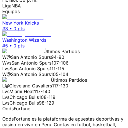
Hora
06:30 p. m.
Liga
NBA
Equipos
New York Knicks
#
3
•
0
pts
Washington Wizards
#
5
•
0
pts
Últimos Partidos
W
@
San Antonio Spurs
94-90
W
vs
San Antonio Spurs
107-106
L
vs
San Antonio Spurs
111-115
W
@
San Antonio Spurs
105-104
Últimos Partidos
L
@
Cleveland Cavaliers
117-130
L
vs
Miami Heat
117-140
L
vs
Chicago Bulls
108-119
L
vs
Chicago Bulls
98-129
OddsFortune
OddsFortune es la plataforma de apuestas deportivas y
casino en vivo en Peru. Cuotas en futbol, basketball,