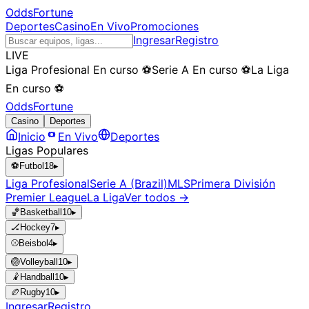
OddsFortune
Deportes
Casino
En Vivo
Promociones
Ingresar
Registro
LIVE
Liga Profesional
En curso
⚽
Serie A
En curso
⚽
La Liga
En curso
⚽
OddsFortune
Casino
Deportes
Inicio
En Vivo
Deportes
Ligas Populares
⚽
Futbol
18
▸
Liga Profesional
Serie A (Brazil)
MLS
Primera División
Premier League
La Liga
Ver todos →
🏀
Basketball
10
▸
🏒
Hockey
7
▸
⚾
Beisbol
4
▸
🏐
Volleyball
10
▸
🤾
Handball
10
▸
🏉
Rugby
10
▸
Ingresar
Registro