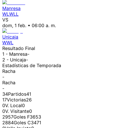
Manresa
W
L
W
L
L
VS
dom, 1 feb.
•
06:00 a. m.
Unicaja
W
W
L
Resultado Final
1 -
Manresa
-
2 -
Unicaja
-
Estadísticas de Temporada
Racha
-
Racha
-
34
Partidos
41
17
Victorias
26
0
V. Local
0
0
V. Visitante
0
2957
Goles F
3653
2884
Goles C
3471