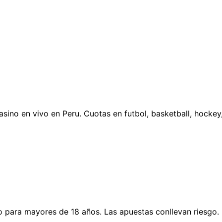
sino en vivo en Peru. Cuotas en futbol, basketball, hockey
o para mayores de 18 años. Las apuestas conllevan riesgo. 