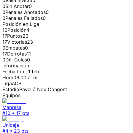
0
Valla Invicta
0
0
Sin Anotar
0
0
Penales Anotados
0
0
Penales Fallados
0
Posición en Liga
10
Posición
4
17
Puntos
23
17
Victorias
23
0
Empates
0
17
Derrotas
11
0
Dif. Goles
0
Información
Fecha
dom, 1 feb.
Hora
06:00 a. m.
Liga
ACB
Estadio
Pavelló Nou Congost
Equipos
Manresa
#
10
•
17
pts
Unicaja
#
4
•
23
pts