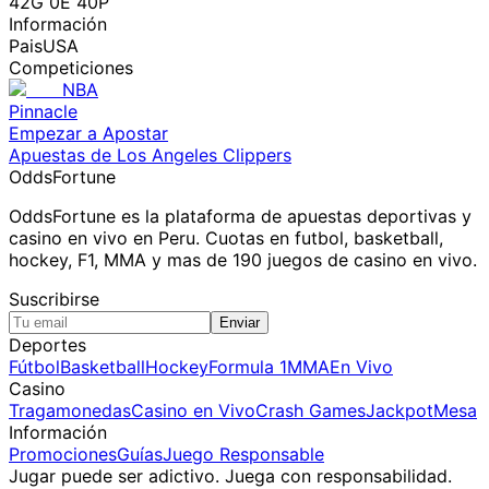
42
G
0
E
40
P
Información
Pais
USA
Competiciones
NBA
Pinnacle
Empezar a Apostar
Apuestas de
Los Angeles Clippers
OddsFortune
OddsFortune es la plataforma de apuestas deportivas y
casino en vivo en Peru. Cuotas en futbol, basketball,
hockey, F1, MMA y mas de 190 juegos de casino en vivo.
Suscribirse
Enviar
Deportes
Fútbol
Basketball
Hockey
Formula 1
MMA
En Vivo
Casino
Tragamonedas
Casino en Vivo
Crash Games
Jackpot
Mesa
Información
Promociones
Guías
Juego Responsable
Jugar puede ser adictivo. Juega con responsabilidad.