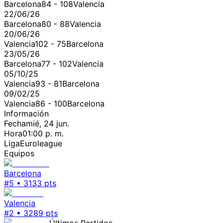
Barcelona
84
-
108
Valencia
22/06/26
Barcelona
80
-
88
Valencia
20/06/26
Valencia
102
-
75
Barcelona
23/05/26
Barcelona
77
-
102
Valencia
05/10/25
Valencia
93
-
81
Barcelona
09/02/25
Valencia
86
-
100
Barcelona
Información
Fecha
mié, 24 jun.
Hora
01:00 p. m.
Liga
Euroleague
Equipos
Barcelona
#
5
•
3133
pts
Valencia
#
2
•
3289
pts