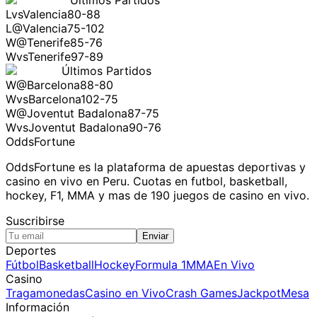
Últimos Partidos
L
vs
Valencia
80-88
L
@
Valencia
75-102
W
@
Tenerife
85-76
W
vs
Tenerife
97-89
Últimos Partidos
W
@
Barcelona
88-80
W
vs
Barcelona
102-75
W
@
Joventut Badalona
87-75
W
vs
Joventut Badalona
90-76
OddsFortune
OddsFortune es la plataforma de apuestas deportivas y
casino en vivo en Peru. Cuotas en futbol, basketball,
hockey, F1, MMA y mas de 190 juegos de casino en vivo.
Suscribirse
Enviar
Deportes
Fútbol
Basketball
Hockey
Formula 1
MMA
En Vivo
Casino
Tragamonedas
Casino en Vivo
Crash Games
Jackpot
Mesa
Información