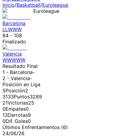
Inicio
/
Basketball
/
Euroleague
Euroleague
Barcelona
L
L
W
W
W
84
-
108
Finalizado
Valencia
W
W
W
W
W
Resultado Final
1 -
Barcelona
-
2 -
Valencia
-
Posición en Liga
5
Posición
2
3133
Puntos
3289
21
Victorias
25
0
Empates
0
13
Derrotas
9
0
Dif. Goles
0
Últimos Enfrentamientos (
6
)
24/06/26