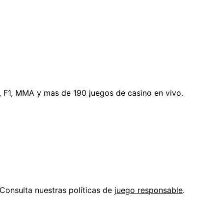
, F1, MMA y mas de 190 juegos de casino en vivo.
Consulta nuestras políticas de
juego responsable
.