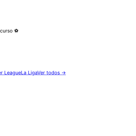
 curso
⚽
er League
La Liga
Ver todos →