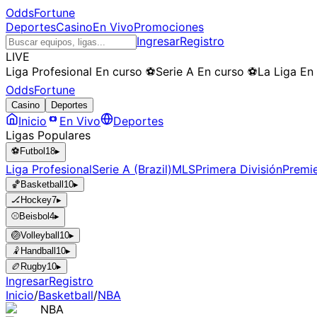
OddsFortune
Deportes
Casino
En Vivo
Promociones
Ingresar
Registro
LIVE
Liga Profesional
En curso
⚽
Serie A
En curso
⚽
La Liga
En
OddsFortune
Casino
Deportes
Inicio
En Vivo
Deportes
Ligas Populares
⚽
Futbol
18
▸
Liga Profesional
Serie A (Brazil)
MLS
Primera División
Premi
🏀
Basketball
10
▸
🏒
Hockey
7
▸
⚾
Beisbol
4
▸
🏐
Volleyball
10
▸
🤾
Handball
10
▸
🏉
Rugby
10
▸
Ingresar
Registro
Inicio
/
Basketball
/
NBA
NBA