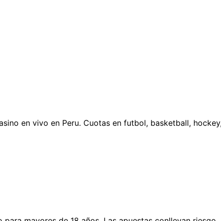
sino en vivo en Peru. Cuotas en futbol, basketball, hockey
o para mayores de 18 años. Las apuestas conllevan riesgo. 