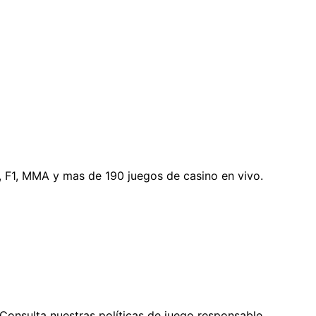
, F1, MMA y mas de 190 juegos de casino en vivo.
Consulta nuestras políticas de
juego responsable
.