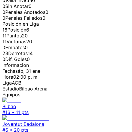
0
Valla Invicta
0
0
Sin Anotar
0
0
Penales Anotados
0
0
Penales Fallados
0
Posición en Liga
16
Posición
6
11
Puntos
20
11
Victorias
20
0
Empates
0
23
Derrotas
14
0
Dif. Goles
0
Información
Fecha
sáb, 31 ene.
Hora
02:00 p. m.
Liga
ACB
Estadio
Bilbao Arena
Equipos
Bilbao
#
16
•
11
pts
Joventut Badalona
#
6
•
20
pts