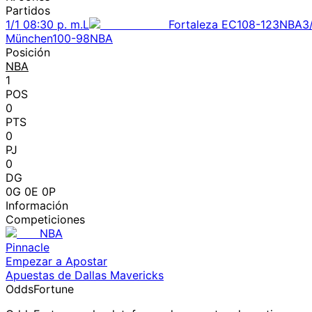
Partidos
1/1
08:30 p. m.
L
Fortaleza EC
108-123
NBA
3
München
100-98
NBA
Posición
NBA
1
POS
0
PTS
0
PJ
0
DG
0
G
0
E
0
P
Información
Competiciones
NBA
Pinnacle
Empezar a Apostar
Apuestas de
Dallas Mavericks
OddsFortune