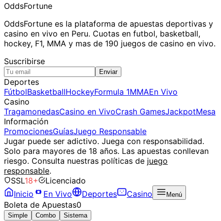
OddsFortune
OddsFortune es la plataforma de apuestas deportivas y
casino en vivo en Peru. Cuotas en futbol, basketball,
hockey, F1, MMA y mas de 190 juegos de casino en vivo.
Suscribirse
Enviar
Deportes
Fútbol
Basketball
Hockey
Formula 1
MMA
En Vivo
Casino
Tragamonedas
Casino en Vivo
Crash Games
Jackpot
Mesa
Información
Promociones
Guías
Juego Responsable
Jugar puede ser adictivo. Juega con responsabilidad.
Solo para mayores de 18 años. Las apuestas conllevan
riesgo. Consulta nuestras políticas de
juego
responsable
.
SSL
18+
Licenciado
Inicio
En Vivo
Deportes
Casino
Menú
Boleta de Apuestas
0
Simple
Combo
Sistema