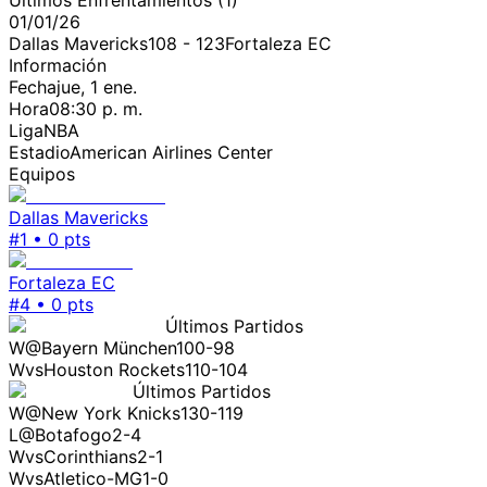
Últimos Enfrentamientos (
1
)
01/01/26
Dallas Mavericks
108
-
123
Fortaleza EC
Información
Fecha
jue, 1 ene.
Hora
08:30 p. m.
Liga
NBA
Estadio
American Airlines Center
Equipos
Dallas Mavericks
#
1
•
0
pts
Fortaleza EC
#
4
•
0
pts
Últimos Partidos
W
@
Bayern München
100-98
W
vs
Houston Rockets
110-104
Últimos Partidos
W
@
New York Knicks
130-119
L
@
Botafogo
2-4
W
vs
Corinthians
2-1
W
vs
Atletico-MG
1-0