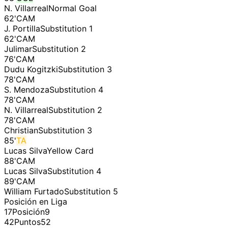
N. Villarreal
Normal Goal
62
'
CAM
J. Portilla
Substitution 1
62
'
CAM
Julimar
Substitution 2
76
'
CAM
Dudu Kogitzki
Substitution 3
78
'
CAM
S. Mendoza
Substitution 4
78
'
CAM
N. Villarreal
Substitution 2
78
'
CAM
Christian
Substitution 3
85
'
TA
Lucas Silva
Yellow Card
88
'
CAM
Lucas Silva
Substitution 4
89
'
CAM
William Furtado
Substitution 5
Posición en Liga
17
Posición
9
42
Puntos
52