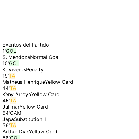
Eventos del Partido
1
'
GOL
S. Mendoza
Normal Goal
10
'
GOL
K. Viveros
Penalty
19
'
TA
Matheus Henrique
Yellow Card
44
'
TA
Keny Arroyo
Yellow Card
45
'
TA
Julimar
Yellow Card
54
'
CAM
Japa
Substitution 1
56
'
TA
Arthur Dias
Yellow Card
58
'
GOL