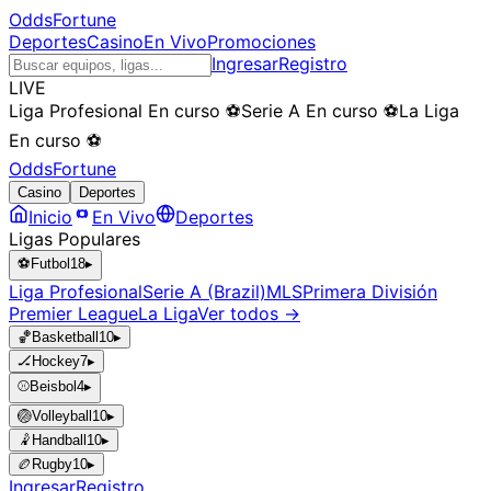
OddsFortune
Deportes
Casino
En Vivo
Promociones
Ingresar
Registro
LIVE
Liga Profesional
En curso
⚽
Serie A
En curso
⚽
La Liga
En curso
⚽
OddsFortune
Casino
Deportes
Inicio
En Vivo
Deportes
Ligas Populares
⚽
Futbol
18
▸
Liga Profesional
Serie A (Brazil)
MLS
Primera División
Premier League
La Liga
Ver todos →
🏀
Basketball
10
▸
🏒
Hockey
7
▸
⚾
Beisbol
4
▸
🏐
Volleyball
10
▸
🤾
Handball
10
▸
🏉
Rugby
10
▸
Ingresar
Registro