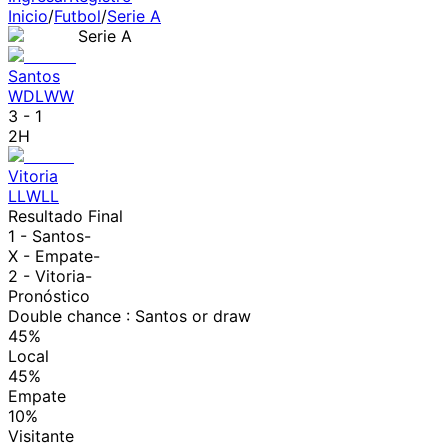
Inicio
/
Futbol
/
Serie A
Serie A
Santos
W
D
L
W
W
3
-
1
2H
Vitoria
L
L
W
L
L
Resultado Final
1 -
Santos
-
X - Empate
-
2 -
Vitoria
-
Pronóstico
Double chance : Santos or draw
45%
Local
45%
Empate
10%
Visitante