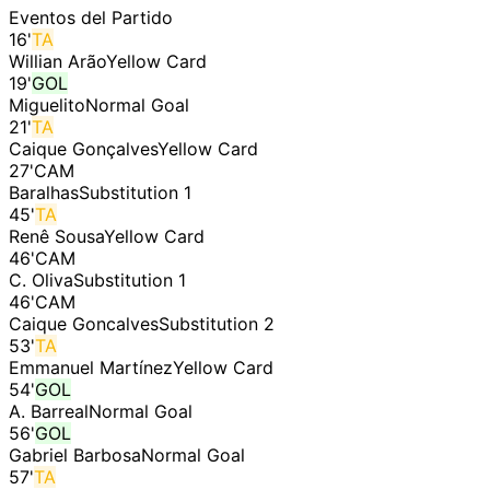
Eventos del Partido
16
'
TA
Willian Arão
Yellow Card
19
'
GOL
Miguelito
Normal Goal
21
'
TA
Caique Gonçalves
Yellow Card
27
'
CAM
Baralhas
Substitution 1
45
'
TA
Renê Sousa
Yellow Card
46
'
CAM
C. Oliva
Substitution 1
46
'
CAM
Caique Goncalves
Substitution 2
53
'
TA
Emmanuel Martínez
Yellow Card
54
'
GOL
A. Barreal
Normal Goal
56
'
GOL
Gabriel Barbosa
Normal Goal
57
'
TA