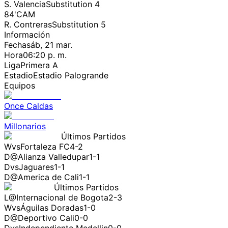
S. Valencia
Substitution 4
84
'
CAM
R. Contreras
Substitution 5
Información
Fecha
sáb, 21 mar.
Hora
06:20 p. m.
Liga
Primera A
Estadio
Estadio Palogrande
Equipos
Once Caldas
Millonarios
Últimos Partidos
W
vs
Fortaleza FC
4-2
D
@
Alianza Valledupar
1-1
D
vs
Jaguares
1-1
D
@
America de Cali
1-1
Últimos Partidos
L
@
Internacional de Bogota
2-3
W
vs
Águilas Doradas
1-0
D
@
Deportivo Cali
0-0