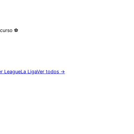
 curso
⚽
er League
La Liga
Ver todos →