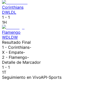
Corinthians
D
W
L
D
L
1
-
1
1H
Flamengo
W
D
L
D
W
Resultado Final
1 -
Corinthians
-
X - Empate
-
2 -
Flamengo
-
Detalle de Marcador
1 - 1
1T
Seguimiento en Vivo
API-Sports