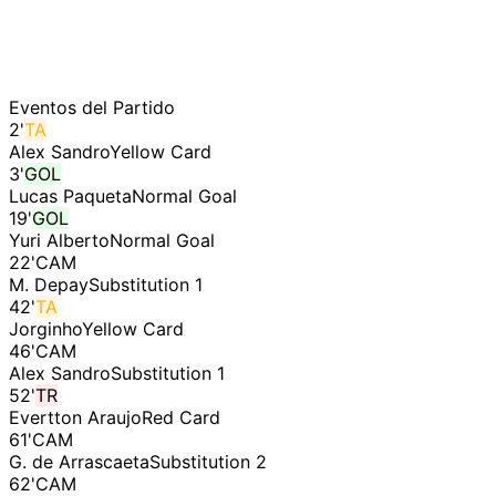
Eventos del Partido
2
'
TA
Alex Sandro
Yellow Card
3
'
GOL
Lucas Paqueta
Normal Goal
19
'
GOL
Yuri Alberto
Normal Goal
22
'
CAM
M. Depay
Substitution 1
42
'
TA
Jorginho
Yellow Card
46
'
CAM
Alex Sandro
Substitution 1
52
'
TR
Evertton Araujo
Red Card
61
'
CAM
G. de Arrascaeta
Substitution 2
62
'
CAM