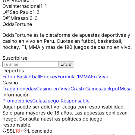
W
@
Vitoria
2-1
D
vs
Internacional
1-1
L
@
Sao Paulo
1-2
D
@
Mirassol
3-3
OddsFortune
OddsFortune es la plataforma de apuestas deportivas y
casino en vivo en Peru. Cuotas en futbol, basketball,
hockey, F1, MMA y mas de 190 juegos de casino en vivo.
Suscribirse
Enviar
Deportes
Fútbol
Basketball
Hockey
Formula 1
MMA
En Vivo
Casino
Tragamonedas
Casino en Vivo
Crash Games
Jackpot
Mesa
Información
Promociones
Guías
Juego Responsable
Jugar puede ser adictivo. Juega con responsabilidad.
Solo para mayores de 18 años. Las apuestas conllevan
riesgo. Consulta nuestras políticas de
juego
responsable
.
SSL
18+
Licenciado