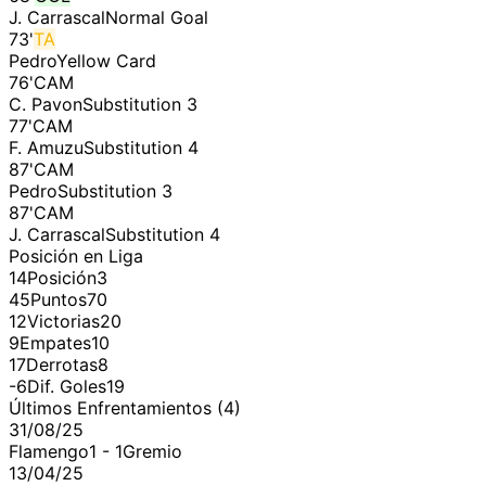
J. Carrascal
Normal Goal
73
'
TA
Pedro
Yellow Card
76
'
CAM
C. Pavon
Substitution 3
77
'
CAM
F. Amuzu
Substitution 4
87
'
CAM
Pedro
Substitution 3
87
'
CAM
J. Carrascal
Substitution 4
Posición en Liga
14
Posición
3
45
Puntos
70
12
Victorias
20
9
Empates
10
17
Derrotas
8
-6
Dif. Goles
19
Últimos Enfrentamientos (
4
)
31/08/25
Flamengo
1
-
1
Gremio
13/04/25