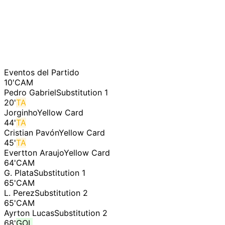
Eventos del Partido
10
'
CAM
Pedro Gabriel
Substitution 1
20
'
TA
Jorginho
Yellow Card
44
'
TA
Cristian Pavón
Yellow Card
45
'
TA
Evertton Araujo
Yellow Card
64
'
CAM
G. Plata
Substitution 1
65
'
CAM
L. Perez
Substitution 2
65
'
CAM
Ayrton Lucas
Substitution 2
68
'
GOL