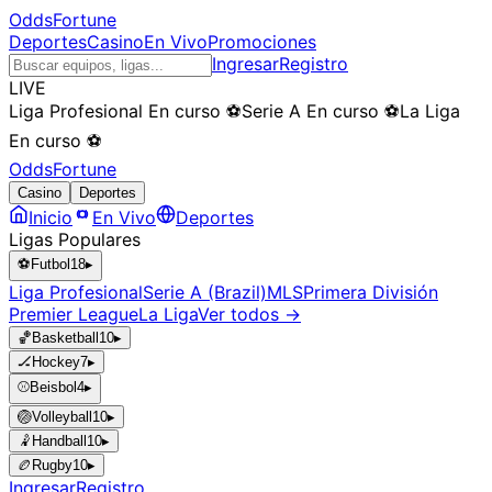
OddsFortune
Deportes
Casino
En Vivo
Promociones
Ingresar
Registro
LIVE
Liga Profesional
En curso
⚽
Serie A
En curso
⚽
La Liga
En curso
⚽
OddsFortune
Casino
Deportes
Inicio
En Vivo
Deportes
Ligas Populares
⚽
Futbol
18
▸
Liga Profesional
Serie A (Brazil)
MLS
Primera División
Premier League
La Liga
Ver todos →
🏀
Basketball
10
▸
🏒
Hockey
7
▸
⚾
Beisbol
4
▸
🏐
Volleyball
10
▸
🤾
Handball
10
▸
🏉
Rugby
10
▸
Ingresar
Registro