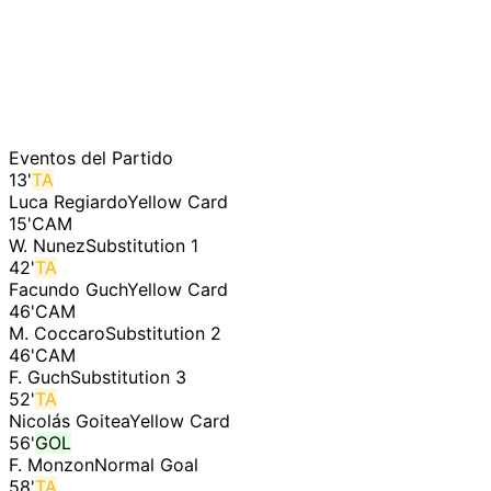
Eventos del Partido
13
'
TA
Luca Regiardo
Yellow Card
15
'
CAM
W. Nunez
Substitution 1
42
'
TA
Facundo Guch
Yellow Card
46
'
CAM
M. Coccaro
Substitution 2
46
'
CAM
F. Guch
Substitution 3
52
'
TA
Nicolás Goitea
Yellow Card
56
'
GOL
F. Monzon
Normal Goal
58
'
TA