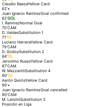
Claudio Baeza
Yellow Card
62
'
•
Juan Ignacio Ramírez
Goal confirmed
62
'
GOL
I. Ramirez
Normal Goal
70
'
CAM
D. Valdes
Substitution 1
71
'
TA
Luciano Herrera
Yellow Card
79
'
CAM
D. Godoy
Substitution 2
84
'
TA
Jeronimo Russo
Yellow Card
87
'
CAM
W. Mazzantti
Substitution 4
90
'
TA
Aarón Quirós
Yellow Card
90
'
•
Juan Ignacio Ramírez
Goal cancelled
90
'
CAM
M. Lanzini
Substitution 3
Posición en Liga