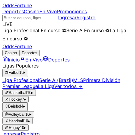
OddsFortune
Deportes
Casino
En Vivo
Promociones
Ingresar
Registro
LIVE
Liga Profesional
En curso
⚽
Serie A
En curso
⚽
La Liga
En curso
⚽
OddsFortune
Casino
Deportes
Inicio
En Vivo
Deportes
Ligas Populares
⚽
Futbol
18
▸
Liga Profesional
Serie A (Brazil)
MLS
Primera División
Premier League
La Liga
Ver todos →
🏀
Basketball
10
▸
🏒
Hockey
7
▸
⚾
Beisbol
4
▸
🏐
Volleyball
10
▸
🤾
Handball
10
▸
🏉
Rugby
10
▸
Ingresar
Registro