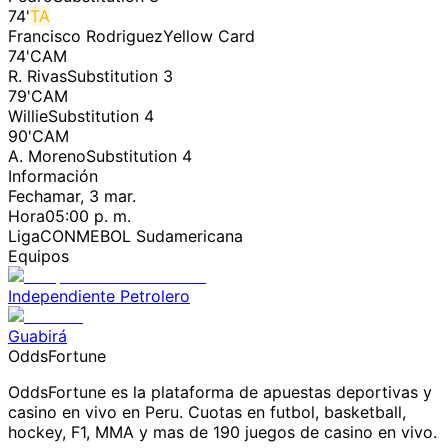
74
'
TA
Francisco Rodriguez
Yellow Card
74
'
CAM
R. Rivas
Substitution 3
79
'
CAM
Willie
Substitution 4
90
'
CAM
A. Moreno
Substitution 4
Información
Fecha
mar, 3 mar.
Hora
05:00 p. m.
Liga
CONMEBOL Sudamericana
Equipos
Independiente Petrolero
Guabirá
OddsFortune
OddsFortune es la plataforma de apuestas deportivas y
casino en vivo en Peru. Cuotas en futbol, basketball,
hockey, F1, MMA y mas de 190 juegos de casino en vivo.