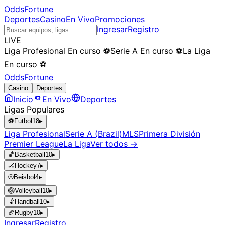
OddsFortune
Deportes
Casino
En Vivo
Promociones
Ingresar
Registro
LIVE
Liga Profesional
En curso
⚽
Serie A
En curso
⚽
La Liga
En curso
⚽
OddsFortune
Casino
Deportes
Inicio
En Vivo
Deportes
Ligas Populares
⚽
Futbol
18
▸
Liga Profesional
Serie A (Brazil)
MLS
Primera División
Premier League
La Liga
Ver todos →
🏀
Basketball
10
▸
🏒
Hockey
7
▸
⚾
Beisbol
4
▸
🏐
Volleyball
10
▸
🤾
Handball
10
▸
🏉
Rugby
10
▸
Ingresar
Registro