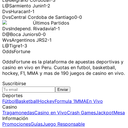
L
@
Belgrano Cordoba
1-3
L
@
Sarmiento Junin
1-2
D
vs
Huracan
1-1
D
vs
Central Cordoba de Santiago
0-0
Últimos Partidos
D
vs
Independ. Rivadavia
1-1
D
@
Boca Juniors
0-0
W
vs
Argentinos JRS
2-1
L
@
Tigre
1-3
OddsFortune
OddsFortune es la plataforma de apuestas deportivas y
casino en vivo en Peru. Cuotas en futbol, basketball,
hockey, F1, MMA y mas de 190 juegos de casino en vivo.
Suscribirse
Enviar
Deportes
Fútbol
Basketball
Hockey
Formula 1
MMA
En Vivo
Casino
Tragamonedas
Casino en Vivo
Crash Games
Jackpot
Mesa
Información
Promociones
Guías
Juego Responsable