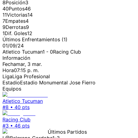
8
Posición
3
40
Puntos
46
11
Victorias
14
7
Empates
4
9
Derrotas
9
1
Dif. Goles
12
Últimos Enfrentamientos (
1
)
01/09/24
Atletico Tucuman
1
-
0
Racing Club
Información
Fecha
mar, 3 mar.
Hora
07:15 p. m.
Liga
Liga Profesional
Estadio
Estadio Monumental Jose Fierro
Equipos
Atletico Tucuman
#
8
•
40
pts
Racing Club
#
3
•
46
pts
Últimos Partidos