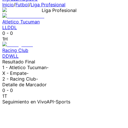
Inicio
/
Futbol
/
Liga Profesional
Liga Profesional
Atletico Tucuman
L
L
D
D
L
0
-
0
1H
Racing Club
D
D
W
L
L
Resultado Final
1 -
Atletico Tucuman
-
X - Empate
-
2 -
Racing Club
-
Detalle de Marcador
0 - 0
1T
Seguimiento en Vivo
API-Sports