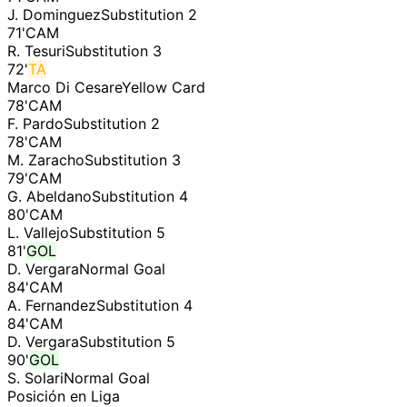
J. Dominguez
Substitution 2
71
'
CAM
R. Tesuri
Substitution 3
72
'
TA
Marco Di Cesare
Yellow Card
78
'
CAM
F. Pardo
Substitution 2
78
'
CAM
M. Zaracho
Substitution 3
79
'
CAM
G. Abeldano
Substitution 4
80
'
CAM
L. Vallejo
Substitution 5
81
'
GOL
D. Vergara
Normal Goal
84
'
CAM
A. Fernandez
Substitution 4
84
'
CAM
D. Vergara
Substitution 5
90
'
GOL
S. Solari
Normal Goal
Posición en Liga