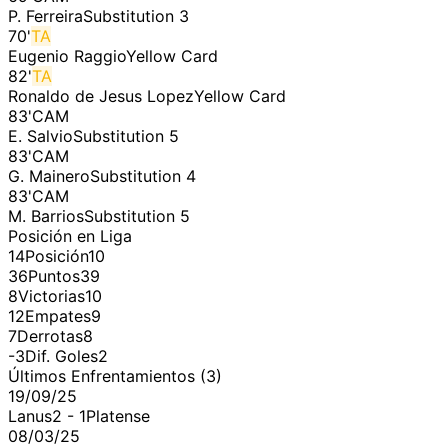
P. Ferreira
Substitution 3
70
'
TA
Eugenio Raggio
Yellow Card
82
'
TA
Ronaldo de Jesus Lopez
Yellow Card
83
'
CAM
E. Salvio
Substitution 5
83
'
CAM
G. Mainero
Substitution 4
83
'
CAM
M. Barrios
Substitution 5
Posición en Liga
14
Posición
10
36
Puntos
39
8
Victorias
10
12
Empates
9
7
Derrotas
8
-3
Dif. Goles
2
Últimos Enfrentamientos (
3
)
19/09/25
Lanus
2
-
1
Platense
08/03/25