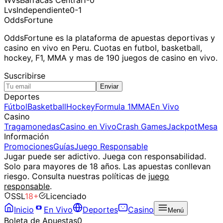
W
vs
Barracas Central
1-0
L
vs
Independiente
0-1
OddsFortune
OddsFortune es la plataforma de apuestas deportivas y
casino en vivo en Peru. Cuotas en futbol, basketball,
hockey, F1, MMA y mas de 190 juegos de casino en vivo.
Suscribirse
Enviar
Deportes
Fútbol
Basketball
Hockey
Formula 1
MMA
En Vivo
Casino
Tragamonedas
Casino en Vivo
Crash Games
Jackpot
Mesa
Información
Promociones
Guías
Juego Responsable
Jugar puede ser adictivo. Juega con responsabilidad.
Solo para mayores de 18 años. Las apuestas conllevan
riesgo. Consulta nuestras políticas de
juego
responsable
.
SSL
18+
Licenciado
Inicio
En Vivo
Deportes
Casino
Menú
Boleta de Apuestas
0