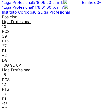
1
Liga Profesional
5/8
06:00 p. m.
L
Banfield
0-
1
Liga Profesional
11/8
01:00 p. m.
V
Instituto Cordoba
0-2
Liga Profesional
Posición
Liga Profesional
10
POS
39
PTS
27
PJ
+2
DG
10
G
9
E
8
P
Liga Profesional
15
POS
12
PTS
16
PJ
-13