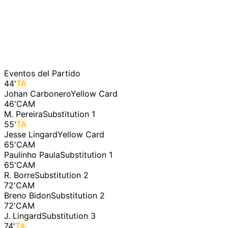
Eventos del Partido
44
'
TA
Johan Carbonero
Yellow Card
46
'
CAM
M. Pereira
Substitution 1
55
'
TA
Jesse Lingard
Yellow Card
65
'
CAM
Paulinho Paula
Substitution 1
65
'
CAM
R. Borre
Substitution 2
72
'
CAM
Breno Bidon
Substitution 2
72
'
CAM
J. Lingard
Substitution 3
74
'
TA