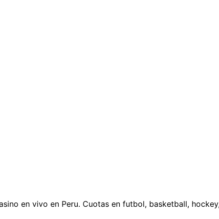
sino en vivo en Peru. Cuotas en futbol, basketball, hockey