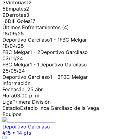
3
Victorias
12
5
Empates
2
9
Derrotas
3
-6
Dif. Goles
17
Últimos Enfrentamientos (
4
)
18/09/25
Deportivo Garcilaso
1
-
1
FBC Melgar
18/04/25
FBC Melgar
1
-
2
Deportivo Garcilaso
03/11/24
FBC Melgar
1
-
1
Deportivo Garcilaso
25/05/24
Deportivo Garcilaso
1
-
3
FBC Melgar
Información
Fecha
sáb, 25 abr.
Hora
03:00 p. m.
Liga
Primera División
Estadio
Estadio Inca Garcilaso de la Vega
Equipos
Deportivo Garcilaso
#
15
•
14
pts