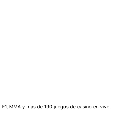
, F1, MMA y mas de 190 juegos de casino en vivo.