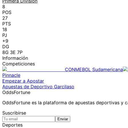
Primera División
8
POS
27
PTS
18
PJ
+9
DG
8
G
3
E
7
P
Información
Competiciones
CONMEBOL Sudamericana
Pinnacle
Empezar a Apostar
Apuestas de
Deportivo Garcilaso
OddsFortune
OddsFortune es la plataforma de apuestas deportivas y ca
Suscribirse
Enviar
Deportes