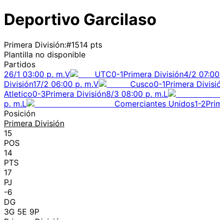
Deportivo Garcilaso
Primera División
:
#
15
14
pts
Plantilla no disponible
Partidos
26/1
03:00 p. m.
V
UTC
0-1
Primera División
4/2
07:00
División
17/2
06:00 p. m.
V
Cusco
0-1
Primera Divisi
Atletico
0-3
Primera División
8/3
08:00 p. m.
L
p. m.
L
Comerciantes Unidos
1-2
Pri
Posición
Primera División
15
POS
14
PTS
17
PJ
-6
DG
3
G
5
E
9
P