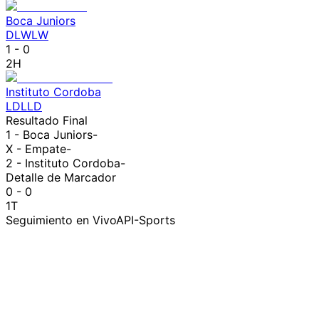
Boca Juniors
D
L
W
L
W
1
-
0
2H
Instituto Cordoba
L
D
L
L
D
Resultado Final
1 -
Boca Juniors
-
X - Empate
-
2 -
Instituto Cordoba
-
Detalle de Marcador
0 - 0
1T
Seguimiento en Vivo
API-Sports