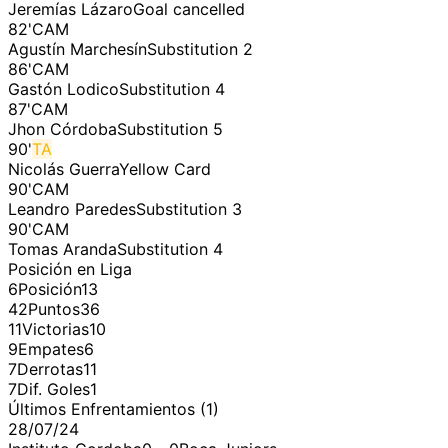
Jeremías Lázaro
Goal cancelled
82
'
CAM
Agustín Marchesín
Substitution 2
86
'
CAM
Gastón Lodico
Substitution 4
87
'
CAM
Jhon Córdoba
Substitution 5
90
'
TA
Nicolás Guerra
Yellow Card
90
'
CAM
Leandro Paredes
Substitution 3
90
'
CAM
Tomas Aranda
Substitution 4
Posición en Liga
6
Posición
13
42
Puntos
36
11
Victorias
10
9
Empates
6
7
Derrotas
11
7
Dif. Goles
1
Últimos Enfrentamientos (
1
)
28/07/24