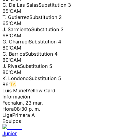
C. De Las Salas
Substitution 3
65
'
CAM
T. Gutierrez
Substitution 2
65
'
CAM
J. Sarmiento
Substitution 3
68
'
CAM
G. Charrupi
Substitution 4
80
'
CAM
C. Barrios
Substitution 4
80
'
CAM
J. Rivas
Substitution 5
80
'
CAM
K. Londono
Substitution 5
86
'
TA
Luis Muriel
Yellow Card
Información
Fecha
lun, 23 mar.
Hora
08:30 p. m.
Liga
Primera A
Equipos
Junior