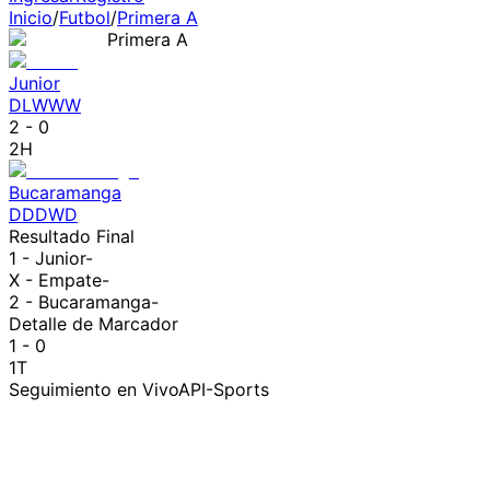
Inicio
/
Futbol
/
Primera A
Primera A
Junior
D
L
W
W
W
2
-
0
2H
Bucaramanga
D
D
D
W
D
Resultado Final
1 -
Junior
-
X - Empate
-
2 -
Bucaramanga
-
Detalle de Marcador
1 - 0
1T
Seguimiento en Vivo
API-Sports