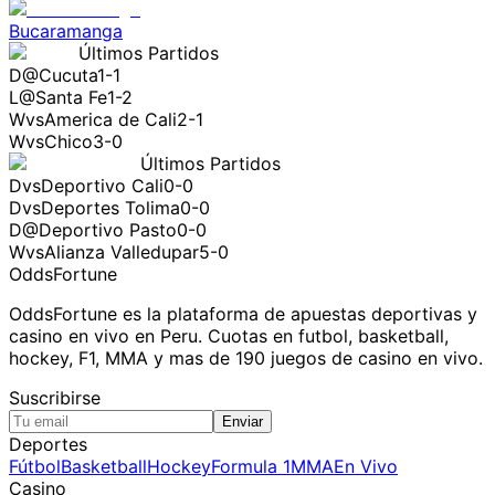
Bucaramanga
Últimos Partidos
D
@
Cucuta
1-1
L
@
Santa Fe
1-2
W
vs
America de Cali
2-1
W
vs
Chico
3-0
Últimos Partidos
D
vs
Deportivo Cali
0-0
D
vs
Deportes Tolima
0-0
D
@
Deportivo Pasto
0-0
W
vs
Alianza Valledupar
5-0
OddsFortune
OddsFortune es la plataforma de apuestas deportivas y
casino en vivo en Peru. Cuotas en futbol, basketball,
hockey, F1, MMA y mas de 190 juegos de casino en vivo.
Suscribirse
Enviar
Deportes
Fútbol
Basketball
Hockey
Formula 1
MMA
En Vivo
Casino