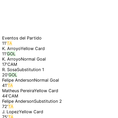
Eventos del Partido
11
'
TA
K. Arroyo
Yellow Card
11
'
GOL
K. Arroyo
Normal Goal
17
'
CAM
R. Sosa
Substitution 1
20
'
GOL
Felipe Anderson
Normal Goal
41
'
TA
Matheus Pereira
Yellow Card
44
'
CAM
Felipe Anderson
Substitution 2
72
'
TA
J. Lopez
Yellow Card
75
'
TA