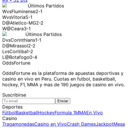
#
9
•
52
pts
Últimos Partidos
W
vs
Fluminense
2-1
W
vs
Vitoria
5-1
D
@
Atletico-MG
2-2
W
@
Ceara
3-1
Últimos Partidos
D
vs
Corinthians
1-1
D
@
Mirassol
2-2
L
vs
Coritiba
1-2
L
@
Botafogo
0-4
OddsFortune
OddsFortune es la plataforma de apuestas deportivas y
casino en vivo en Peru. Cuotas en futbol, basketball,
hockey, F1, MMA y mas de 190 juegos de casino en vivo.
Suscribirse
Enviar
Deportes
Fútbol
Basketball
Hockey
Formula 1
MMA
En Vivo
Casino
Tragamonedas
Casino en Vivo
Crash Games
Jackpot
Mesa