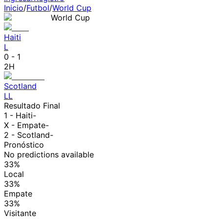
Inicio
/
Futbol
/
World Cup
World Cup
Haiti
L
0
-
1
2H
Scotland
L
L
Resultado Final
1 -
Haiti
-
X - Empate
-
2 -
Scotland
-
Pronóstico
No predictions available
33%
Local
33%
Empate
33%
Visitante