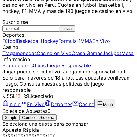
casino en vivo en Peru. Cuotas en futbol, basketball,
hockey, F1, MMA y mas de 190 juegos de casino en vivo.
Suscribirse
Enviar
Deportes
Fútbol
Basketball
Hockey
Formula 1
MMA
En Vivo
Casino
Tragamonedas
Casino en Vivo
Crash Games
Jackpot
Mesa
Información
Promociones
Guías
Juego Responsable
Jugar puede ser adictivo. Juega con responsabilidad.
Solo para mayores de 18 años. Las apuestas conllevan
riesgo. Consulta nuestras políticas de
juego
responsable
.
SSL
18+
Licenciado
Inicio
En Vivo
Deportes
Casino
Menú
Boleta de Apuestas
0
Simple
Combo
Sistema
Selecciona una cuota para comenzar
Apuesta Rápida
S/5
S/10
S/25
S/50
S/100