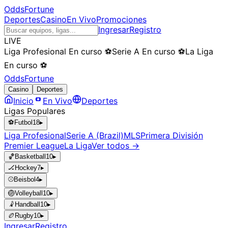
OddsFortune
Deportes
Casino
En Vivo
Promociones
Ingresar
Registro
LIVE
Liga Profesional
En curso
⚽
Serie A
En curso
⚽
La Liga
En curso
⚽
OddsFortune
Casino
Deportes
Inicio
En Vivo
Deportes
Ligas Populares
⚽
Futbol
18
▸
Liga Profesional
Serie A (Brazil)
MLS
Primera División
Premier League
La Liga
Ver todos →
🏀
Basketball
10
▸
🏒
Hockey
7
▸
⚾
Beisbol
4
▸
🏐
Volleyball
10
▸
🤾
Handball
10
▸
🏉
Rugby
10
▸
Ingresar
Registro