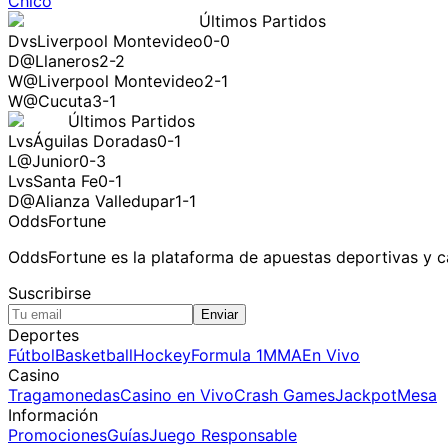
Chico
Últimos Partidos
D
vs
Liverpool Montevideo
0-0
D
@
Llaneros
2-2
W
@
Liverpool Montevideo
2-1
W
@
Cucuta
3-1
Últimos Partidos
L
vs
Águilas Doradas
0-1
L
@
Junior
0-3
L
vs
Santa Fe
0-1
D
@
Alianza Valledupar
1-1
OddsFortune
OddsFortune es la plataforma de apuestas deportivas y ca
Suscribirse
Enviar
Deportes
Fútbol
Basketball
Hockey
Formula 1
MMA
En Vivo
Casino
Tragamonedas
Casino en Vivo
Crash Games
Jackpot
Mesa
Información
Promociones
Guías
Juego Responsable