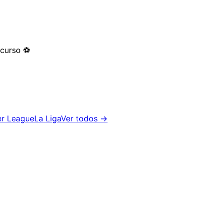
 curso
⚽
er League
La Liga
Ver todos →