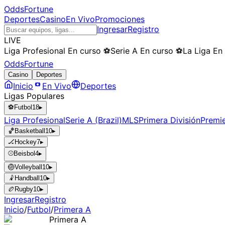
OddsFortune
Deportes
Casino
En Vivo
Promociones
Ingresar
Registro
LIVE
Liga Profesional
En curso
⚽
Serie A
En curso
⚽
La Liga
En
OddsFortune
Casino
Deportes
Inicio
En Vivo
Deportes
Ligas Populares
⚽
Futbol
18
▸
Liga Profesional
Serie A (Brazil)
MLS
Primera División
Premi
🏀
Basketball
10
▸
🏒
Hockey
7
▸
⚾
Beisbol
4
▸
🏐
Volleyball
10
▸
🤾
Handball
10
▸
🏉
Rugby
10
▸
Ingresar
Registro
Inicio
/
Futbol
/
Primera A
Primera A