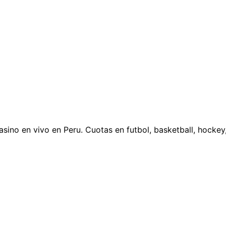
sino en vivo en Peru. Cuotas en futbol, basketball, hockey