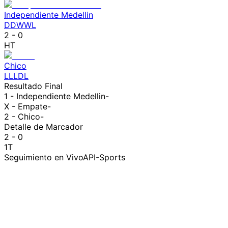
Independiente Medellin
D
D
W
W
L
2
-
0
HT
Chico
L
L
L
D
L
Resultado Final
1 -
Independiente Medellin
-
X - Empate
-
2 -
Chico
-
Detalle de Marcador
2 - 0
1T
Seguimiento en Vivo
API-Sports