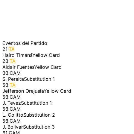
Eventos del Partido
21
'
TA
Hairo Timaná
Yellow Card
28
'
TA
Aldair Fuentes
Yellow Card
33
'
CAM
S. Peralta
Substitution 1
58
'
TA
Jefferson Orejuela
Yellow Card
58
'
CAM
J. Tevez
Substitution 1
58
'
CAM
L. Colitto
Substitution 2
58
'
CAM
J. Bolivar
Substitution 3
61
'
CAM