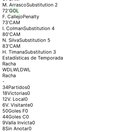
M. Arrasco
Substitution 2
72
'
GOL
F. Callejo
Penalty
73
'
CAM
I. Colman
Substitution 4
80
'
CAM
N. Silva
Substitution 5
83
'
CAM
H. Timana
Substitution 3
Estadísticas de Temporada
Racha
WDLWLDWL
Racha
-
34
Partidos
0
18
Victorias
0
12
V. Local
0
6
V. Visitante
0
50
Goles F
0
44
Goles C
0
9
Valla Invicta
0
8
Sin Anotar
0