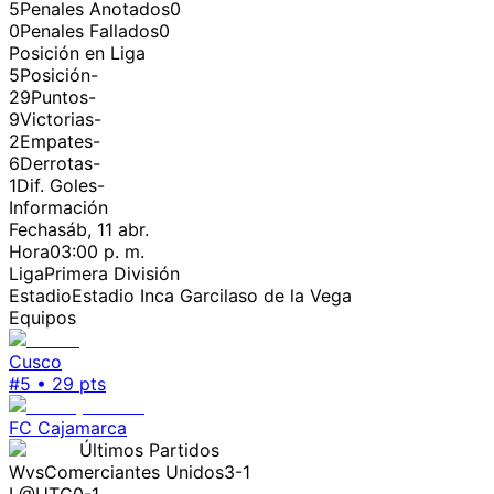
5
Penales Anotados
0
0
Penales Fallados
0
Posición en Liga
5
Posición
-
29
Puntos
-
9
Victorias
-
2
Empates
-
6
Derrotas
-
1
Dif. Goles
-
Información
Fecha
sáb, 11 abr.
Hora
03:00 p. m.
Liga
Primera División
Estadio
Estadio Inca Garcilaso de la Vega
Equipos
Cusco
#
5
•
29
pts
FC Cajamarca
Últimos Partidos
W
vs
Comerciantes Unidos
3-1