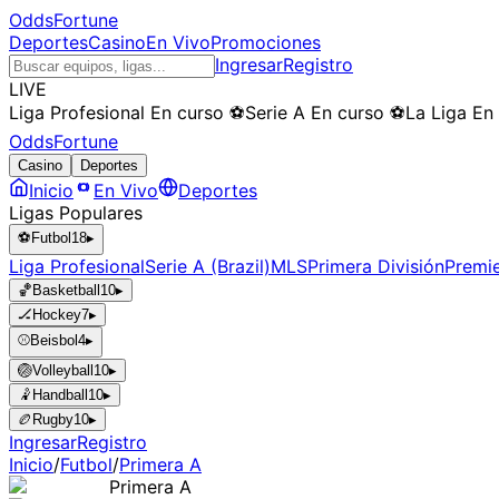
OddsFortune
Deportes
Casino
En Vivo
Promociones
Ingresar
Registro
LIVE
Liga Profesional
En curso
⚽
Serie A
En curso
⚽
La Liga
En
OddsFortune
Casino
Deportes
Inicio
En Vivo
Deportes
Ligas Populares
⚽
Futbol
18
▸
Liga Profesional
Serie A (Brazil)
MLS
Primera División
Premi
🏀
Basketball
10
▸
🏒
Hockey
7
▸
⚾
Beisbol
4
▸
🏐
Volleyball
10
▸
🤾
Handball
10
▸
🏉
Rugby
10
▸
Ingresar
Registro
Inicio
/
Futbol
/
Primera A
Primera A