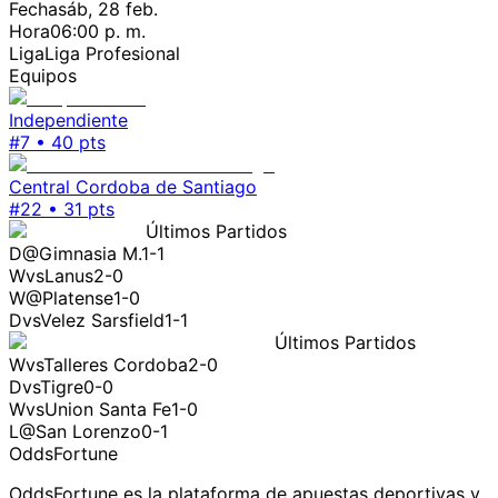
Fecha
sáb, 28 feb.
Hora
06:00 p. m.
Liga
Liga Profesional
Equipos
Independiente
#
7
•
40
pts
Central Cordoba de Santiago
#
22
•
31
pts
Últimos Partidos
D
@
Gimnasia M.
1-1
W
vs
Lanus
2-0
W
@
Platense
1-0
D
vs
Velez Sarsfield
1-1
Últimos Partidos
W
vs
Talleres Cordoba
2-0
D
vs
Tigre
0-0
W
vs
Union Santa Fe
1-0
L
@
San Lorenzo
0-1
OddsFortune
OddsFortune es la plataforma de apuestas deportivas y