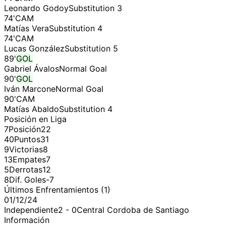
Leonardo Godoy
Substitution 3
74
'
CAM
Matías Vera
Substitution 4
74
'
CAM
Lucas González
Substitution 5
89
'
GOL
Gabriel Ávalos
Normal Goal
90
'
GOL
Iván Marcone
Normal Goal
90
'
CAM
Matías Abaldo
Substitution 4
Posición en Liga
7
Posición
22
40
Puntos
31
9
Victorias
8
13
Empates
7
5
Derrotas
12
8
Dif. Goles
-7
Últimos Enfrentamientos (
1
)
01/12/24
Independiente
2
-
0
Central Cordoba de Santiago
Información