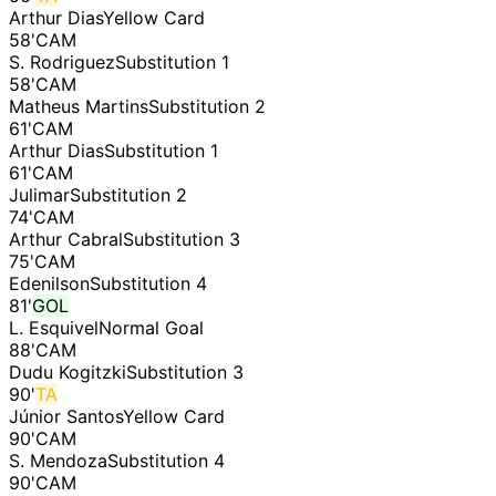
Arthur Dias
Yellow Card
58
'
CAM
S. Rodriguez
Substitution 1
58
'
CAM
Matheus Martins
Substitution 2
61
'
CAM
Arthur Dias
Substitution 1
61
'
CAM
Julimar
Substitution 2
74
'
CAM
Arthur Cabral
Substitution 3
75
'
CAM
Edenilson
Substitution 4
81
'
GOL
L. Esquivel
Normal Goal
88
'
CAM
Dudu Kogitzki
Substitution 3
90
'
TA
Júnior Santos
Yellow Card
90
'
CAM
S. Mendoza
Substitution 4
90
'
CAM