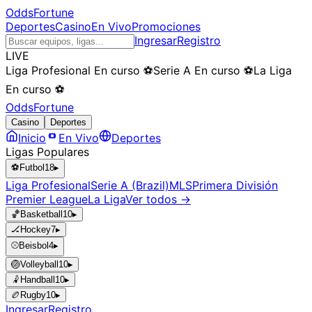
OddsFortune
Deportes
Casino
En Vivo
Promociones
Ingresar
Registro
LIVE
Liga Profesional
En curso
⚽
Serie A
En curso
⚽
La Liga
En curso
⚽
OddsFortune
Casino
Deportes
Inicio
En Vivo
Deportes
Ligas Populares
⚽
Futbol
18
▸
Liga Profesional
Serie A (Brazil)
MLS
Primera División
Premier League
La Liga
Ver todos →
🏀
Basketball
10
▸
🏒
Hockey
7
▸
⚾
Beisbol
4
▸
🏐
Volleyball
10
▸
🤾
Handball
10
▸
🏉
Rugby
10
▸
Ingresar
Registro