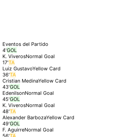
Eventos del Partido
4
'
GOL
K. Viveros
Normal Goal
17
'
TA
Luiz Gustavo
Yellow Card
36
'
TA
Cristian Medina
Yellow Card
43
'
GOL
Edenilson
Normal Goal
45
'
GOL
K. Viveros
Normal Goal
48
'
TA
Alexander Barboza
Yellow Card
49
'
GOL
F. Aguirre
Normal Goal
56
'
TA