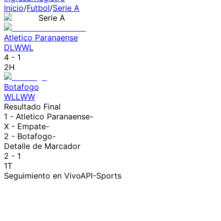
Inicio
/
Futbol
/
Serie A
Serie A
Atletico Paranaense
D
L
W
W
L
4
-
1
2H
Botafogo
W
L
L
W
W
Resultado Final
1 -
Atletico Paranaense
-
X - Empate
-
2 -
Botafogo
-
Detalle de Marcador
2 - 1
1T
Seguimiento en Vivo
API-Sports