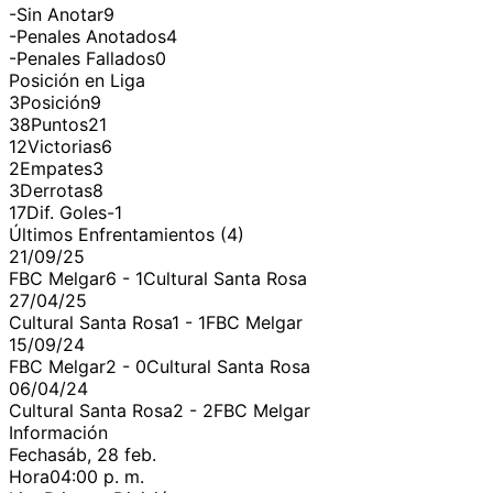
-
Sin Anotar
9
-
Penales Anotados
4
-
Penales Fallados
0
Posición en Liga
3
Posición
9
38
Puntos
21
12
Victorias
6
2
Empates
3
3
Derrotas
8
17
Dif. Goles
-1
Últimos Enfrentamientos (
4
)
21/09/25
FBC Melgar
6
-
1
Cultural Santa Rosa
27/04/25
Cultural Santa Rosa
1
-
1
FBC Melgar
15/09/24
FBC Melgar
2
-
0
Cultural Santa Rosa
06/04/24
Cultural Santa Rosa
2
-
2
FBC Melgar
Información
Fecha
sáb, 28 feb.
Hora
04:00 p. m.