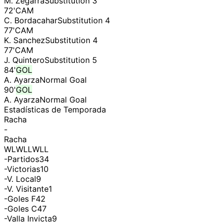
M. Zegarra
Substitution 3
72
'
CAM
C. Bordacahar
Substitution 4
77
'
CAM
K. Sanchez
Substitution 4
77
'
CAM
J. Quintero
Substitution 5
84
'
GOL
A. Ayarza
Normal Goal
90
'
GOL
A. Ayarza
Normal Goal
Estadísticas de Temporada
Racha
-
Racha
WLWLLWLL
-
Partidos
34
-
Victorias
10
-
V. Local
9
-
V. Visitante
1
-
Goles F
42
-
Goles C
47
-
Valla Invicta
9