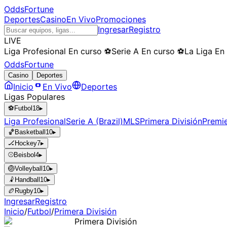
OddsFortune
Deportes
Casino
En Vivo
Promociones
Ingresar
Registro
LIVE
Liga Profesional
En curso
⚽
Serie A
En curso
⚽
La Liga
En
OddsFortune
Casino
Deportes
Inicio
En Vivo
Deportes
Ligas Populares
⚽
Futbol
18
▸
Liga Profesional
Serie A (Brazil)
MLS
Primera División
Premi
🏀
Basketball
10
▸
🏒
Hockey
7
▸
⚾
Beisbol
4
▸
🏐
Volleyball
10
▸
🤾
Handball
10
▸
🏉
Rugby
10
▸
Ingresar
Registro
Inicio
/
Futbol
/
Primera División
Primera División