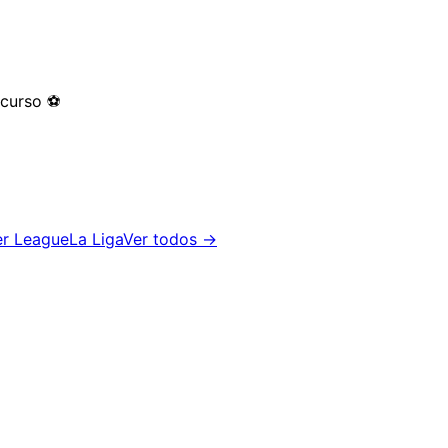
 curso
⚽
er League
La Liga
Ver todos →