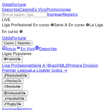
OddsFortune
Deportes
Casino
En Vivo
Promociones
Ingresar
Registro
LIVE
Liga Profesional
En curso
⚽
Serie A
En curso
⚽
La Liga
En curso
⚽
OddsFortune
Casino
Deportes
Inicio
En Vivo
Deportes
Ligas Populares
⚽
Futbol
18
▸
Liga Profesional
Serie A (Brazil)
MLS
Primera División
Premier League
La Liga
Ver todos →
🏀
Basketball
10
▸
🏒
Hockey
7
▸
⚾
Beisbol
4
▸
🏐
Volleyball
10
▸
🤾
Handball
10
▸
🏉
Rugby
10
▸
Ingresar
Registro