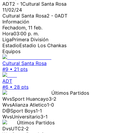
ADT
2
-
1
Cultural Santa Rosa
11/02/24
Cultural Santa Rosa
2
-
0
ADT
Información
Fecha
dom, 11 feb.
Hora
03:00 p. m.
Liga
Primera División
Estadio
Estadio Los Chankas
Equipos
Cultural Santa Rosa
#
9
•
21
pts
ADT
#
6
•
28
pts
Últimos Partidos
W
vs
Sport Huancayo
3-2
W
vs
Alianza Atletico
1-0
D
@
Sport Boys
1-1
W
vs
Universitario
3-1
Últimos Partidos
D
vs
UTC
2-2