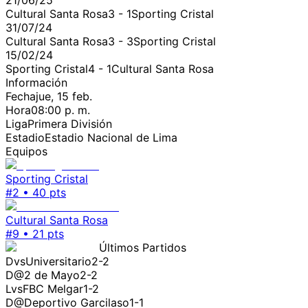
21/06/25
Cultural Santa Rosa
3
-
1
Sporting Cristal
31/07/24
Cultural Santa Rosa
3
-
3
Sporting Cristal
15/02/24
Sporting Cristal
4
-
1
Cultural Santa Rosa
Información
Fecha
jue, 15 feb.
Hora
08:00 p. m.
Liga
Primera División
Estadio
Estadio Nacional de Lima
Equipos
Sporting Cristal
#
2
•
40
pts
Cultural Santa Rosa
#
9
•
21
pts
Últimos Partidos
D
vs
Universitario
2-2
D
@
2 de Mayo
2-2
L
vs
FBC Melgar
1-2
D
@
Deportivo Garcilaso
1-1