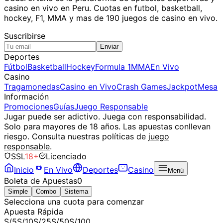
casino en vivo en Peru. Cuotas en futbol, basketball,
hockey, F1, MMA y mas de 190 juegos de casino en vivo.
Suscribirse
Enviar
Deportes
Fútbol
Basketball
Hockey
Formula 1
MMA
En Vivo
Casino
Tragamonedas
Casino en Vivo
Crash Games
Jackpot
Mesa
Información
Promociones
Guías
Juego Responsable
Jugar puede ser adictivo. Juega con responsabilidad.
Solo para mayores de 18 años. Las apuestas conllevan
riesgo. Consulta nuestras políticas de
juego
responsable
.
SSL
18+
Licenciado
Inicio
En Vivo
Deportes
Casino
Menú
Boleta de Apuestas
0
Simple
Combo
Sistema
Selecciona una cuota para comenzar
Apuesta Rápida
S/5
S/10
S/25
S/50
S/100