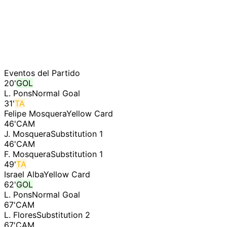
Eventos del Partido
20
'
GOL
L. Pons
Normal Goal
31
'
TA
Felipe Mosquera
Yellow Card
46
'
CAM
J. Mosquera
Substitution 1
46
'
CAM
F. Mosquera
Substitution 1
49
'
TA
Israel Alba
Yellow Card
62
'
GOL
L. Pons
Normal Goal
67
'
CAM
L. Flores
Substitution 2
67
'
CAM