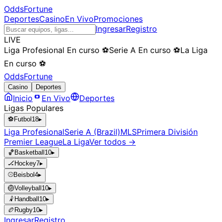
OddsFortune
Deportes
Casino
En Vivo
Promociones
Ingresar
Registro
LIVE
Liga Profesional
En curso
⚽
Serie A
En curso
⚽
La Liga
En curso
⚽
OddsFortune
Casino
Deportes
Inicio
En Vivo
Deportes
Ligas Populares
⚽
Futbol
18
▸
Liga Profesional
Serie A (Brazil)
MLS
Primera División
Premier League
La Liga
Ver todos →
🏀
Basketball
10
▸
🏒
Hockey
7
▸
⚾
Beisbol
4
▸
🏐
Volleyball
10
▸
🤾
Handball
10
▸
🏉
Rugby
10
▸
Ingresar
Registro