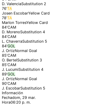
D. Valencia
Substitution 2
76
'
TA
Josen Escobar
Yellow Card
78
'
TA
Marlon Torres
Yellow Card
84
'
CAM
D. Moreno
Substitution 4
84
'
CAM
L. Chaverra
Substitution 5
84
'
GOL
J. Ortiz
Normal Goal
85
'
CAM
O. Bertel
Substitution 3
85
'
CAM
J. Lucumi
Substitution 4
89
'
GOL
J. Ortiz
Normal Goal
90
'
CAM
J. Escobar
Substitution 5
Información
Fecha
dom, 29 mar.
Hora
06:20 p. m.