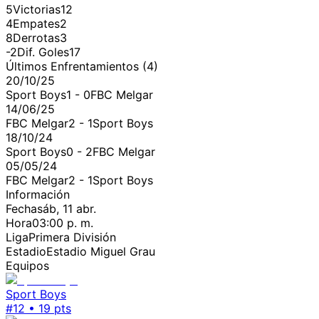
5
Victorias
12
4
Empates
2
8
Derrotas
3
-2
Dif. Goles
17
Últimos Enfrentamientos (
4
)
20/10/25
Sport Boys
1
-
0
FBC Melgar
14/06/25
FBC Melgar
2
-
1
Sport Boys
18/10/24
Sport Boys
0
-
2
FBC Melgar
05/05/24
FBC Melgar
2
-
1
Sport Boys
Información
Fecha
sáb, 11 abr.
Hora
03:00 p. m.
Liga
Primera División
Estadio
Estadio Miguel Grau
Equipos
Sport Boys
#
12
•
19
pts