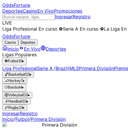
OddsFortune
Deportes
Casino
En Vivo
Promociones
Ingresar
Registro
LIVE
Liga Profesional
En curso
⚽
Serie A
En curso
⚽
La Liga
En
OddsFortune
Casino
Deportes
Inicio
En Vivo
Deportes
Ligas Populares
⚽
Futbol
18
▸
Liga Profesional
Serie A (Brazil)
MLS
Primera División
Premi
🏀
Basketball
10
▸
🏒
Hockey
7
▸
⚾
Beisbol
4
▸
🏐
Volleyball
10
▸
🤾
Handball
10
▸
🏉
Rugby
10
▸
Ingresar
Registro
Inicio
/
Futbol
/
Primera División
Primera División