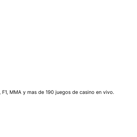
, F1, MMA y mas de 190 juegos de casino en vivo.