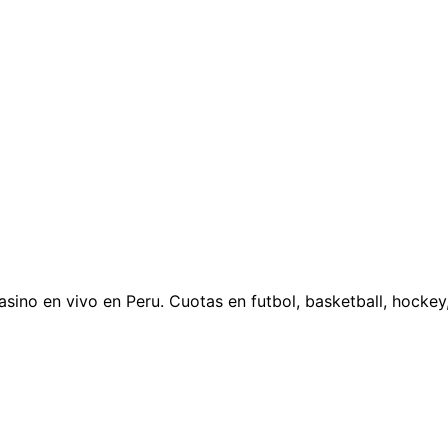
sino en vivo en Peru. Cuotas en futbol, basketball, hockey