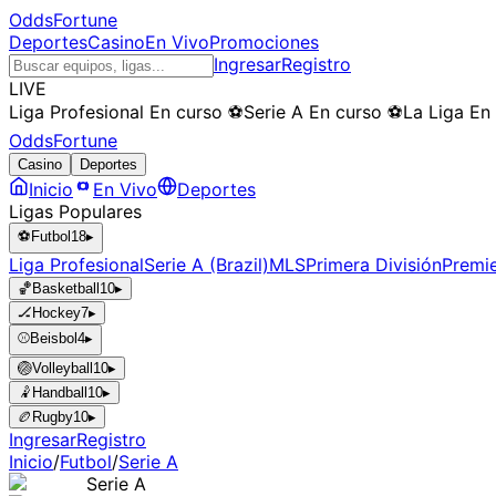
OddsFortune
Deportes
Casino
En Vivo
Promociones
Ingresar
Registro
LIVE
Liga Profesional
En curso
⚽
Serie A
En curso
⚽
La Liga
En
OddsFortune
Casino
Deportes
Inicio
En Vivo
Deportes
Ligas Populares
⚽
Futbol
18
▸
Liga Profesional
Serie A (Brazil)
MLS
Primera División
Premi
🏀
Basketball
10
▸
🏒
Hockey
7
▸
⚾
Beisbol
4
▸
🏐
Volleyball
10
▸
🤾
Handball
10
▸
🏉
Rugby
10
▸
Ingresar
Registro
Inicio
/
Futbol
/
Serie A
Serie A