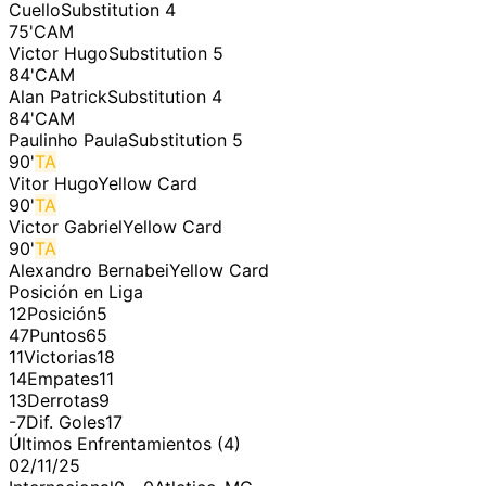
Cuello
Substitution 4
75
'
CAM
Victor Hugo
Substitution 5
84
'
CAM
Alan Patrick
Substitution 4
84
'
CAM
Paulinho Paula
Substitution 5
90
'
TA
Vitor Hugo
Yellow Card
90
'
TA
Victor Gabriel
Yellow Card
90
'
TA
Alexandro Bernabei
Yellow Card
Posición en Liga
12
Posición
5
47
Puntos
65
11
Victorias
18
14
Empates
11
13
Derrotas
9
-7
Dif. Goles
17
Últimos Enfrentamientos (
4
)
02/11/25