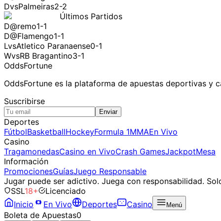
D
vs
Palmeiras
2-2
Últimos Partidos
D
@
remo
1-1
D
@
Flamengo
1-1
L
vs
Atletico Paranaense
0-1
W
vs
RB Bragantino
3-1
OddsFortune
OddsFortune es la plataforma de apuestas deportivas y ca
Suscribirse
Enviar
Deportes
Fútbol
Basketball
Hockey
Formula 1
MMA
En Vivo
Casino
Tragamonedas
Casino en Vivo
Crash Games
Jackpot
Mesa
Información
Promociones
Guías
Juego Responsable
Jugar puede ser adictivo. Juega con responsabilidad. Sol
SSL
18+
Licenciado
Inicio
En Vivo
Deportes
Casino
Menú
Boleta de Apuestas
0