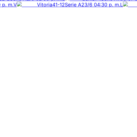
 p. m.
V
Vitoria
41-12
Serie A
23/6
04:30 p. m.
L