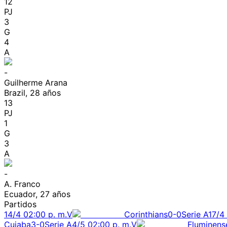
12
PJ
3
G
4
A
-
Guilherme Arana
Brazil
, 28 años
13
PJ
1
G
3
A
-
A. Franco
Ecuador
, 27 años
Partidos
14/4
02:00 p. m.
V
Corinthians
0-0
Serie A
17/4
Cuiaba
3-0
Serie A
4/5
02:00 p. m.
V
Fluminens