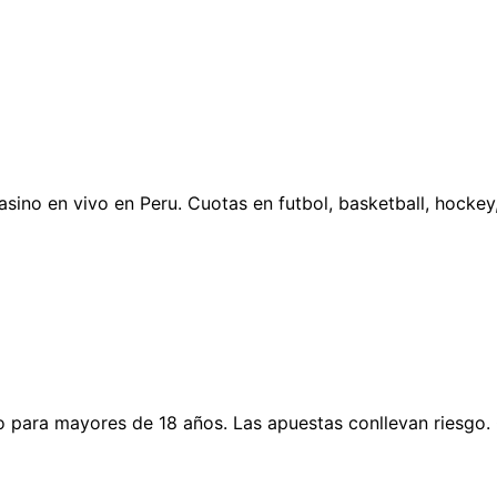
sino en vivo en Peru. Cuotas en futbol, basketball, hockey
o para mayores de 18 años. Las apuestas conllevan riesgo. 