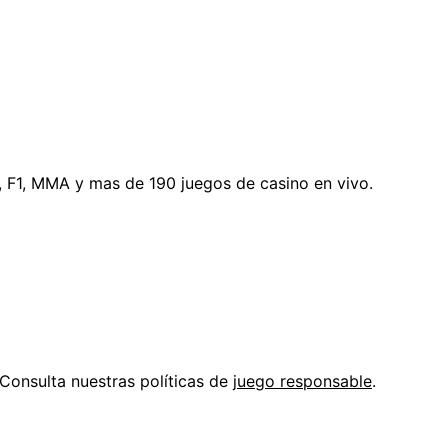
, F1, MMA y mas de 190 juegos de casino en vivo.
Consulta nuestras políticas de
juego responsable
.