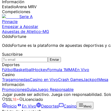
Información
Estadio
Arena MRV
Competiciones
Serie A
Pinnacle
Empezar a Apostar
Apuestas de
Atletico-MG
OddsFortune
OddsFortune es la plataforma de apuestas deportivas y ca
Suscribirse
Enviar
Deportes
Fútbol
Basketball
Hockey
Formula 1
MMA
En Vivo
Casino
Tragamonedas
Casino en Vivo
Crash Games
Jackpot
Mesa
Información
Promociones
Guías
Juego Responsable
Jugar puede ser adictivo. Juega con responsabilidad. Sol
SSL
18+
Licenciado
Inicio
En Vivo
Deportes
Casino
Menú