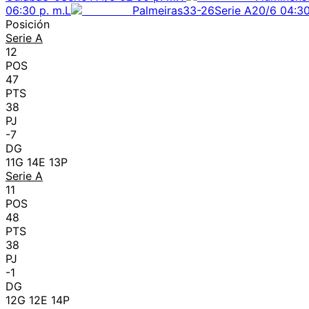
06:30 p. m.
L
Palmeiras
33-26
Serie A
20/6
04:30
Posición
Serie A
12
POS
47
PTS
38
PJ
-7
DG
11
G
14
E
13
P
Serie A
11
POS
48
PTS
38
PJ
-1
DG
12
G
12
E
14
P