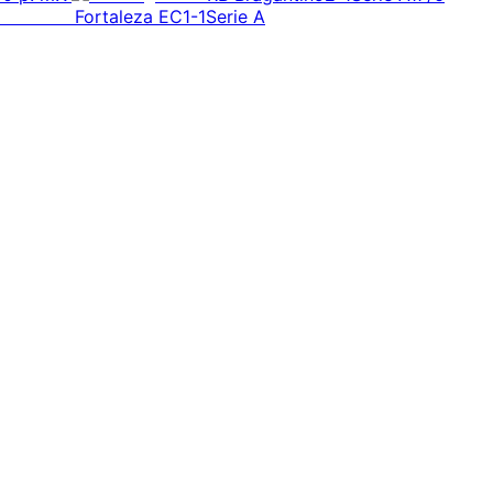
Fortaleza EC
1-1
Serie A